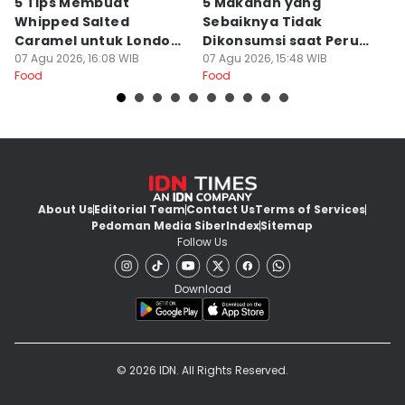
5 Tips Membuat
5 Makanan yang
5
Whipped Salted
Sebaiknya Tidak
K
Caramel untuk London
Dikonsumsi saat Perut
W
Chocolate Cake
07 Agu 2026, 16:08 WIB
Kosong
07 Agu 2026, 15:48 WIB
07
Food
Food
Fo
About Us
Editorial Team
Contact Us
Terms of Services
Pedoman Media Siber
Index
Sitemap
Follow Us
Download
© 2026 IDN. All Rights Reserved.