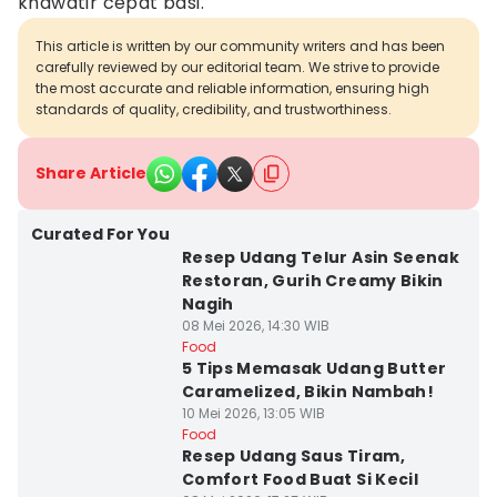
khawatir cepat basi.
This article is written by our community writers and has been
carefully reviewed by our editorial team. We strive to provide
the most accurate and reliable information, ensuring high
standards of quality, credibility, and trustworthiness.
Share Article
Curated For You
Resep Udang Telur Asin Seenak
Restoran, Gurih Creamy Bikin
Nagih
08 Mei 2026, 14:30 WIB
Food
5 Tips Memasak Udang Butter
Caramelized, Bikin Nambah!
10 Mei 2026, 13:05 WIB
Food
Resep Udang Saus Tiram,
Comfort Food Buat Si Kecil