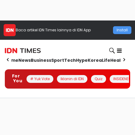
Baca artikel
IDN Times
lainnya di IDN App
Install
Home
News
Business
Sport
Tech
Hype
Korea
Life
Health
Aut
For
# Yuk Vote
Iklanin di IDN
Quiz
INSIDENESIA
You