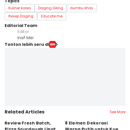
Topics
Kuliner korea
Daging Giling
bumbu khas
Resep Daging
Educate me
Editorial Team
Editor
Inaf Mei
Tonton lebih seru di
Related Articles
See More
Review Fresh Batch,
8 Elemen Dekorasi
[
Pizza Sourdough Lipat
Warna Putih untuk Kue
P