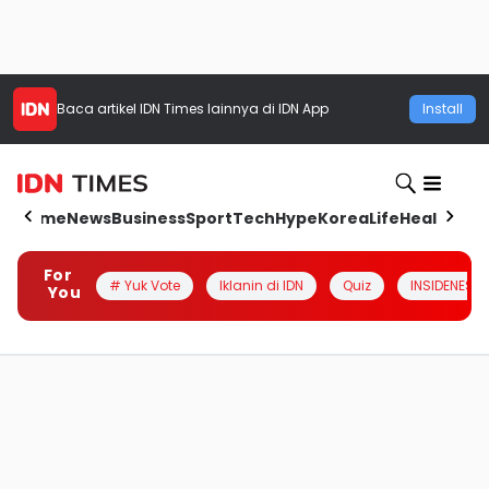
Baca artikel
IDN Times
lainnya di IDN App
Install
Home
News
Business
Sport
Tech
Hype
Korea
Life
Health
Aut
For
# Yuk Vote
Iklanin di IDN
Quiz
INSIDENESIA
You