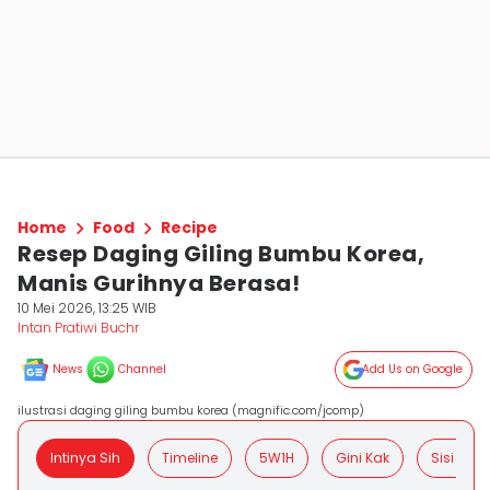
Home
Food
Recipe
Resep Daging Giling Bumbu Korea,
Manis Gurihnya Berasa!
10 Mei 2026, 13:25 WIB
Intan Pratiwi Buchr
News
Channel
Add Us on Google
ilustrasi daging giling bumbu korea (magnific.com/jcomp)
Intinya Sih
Timeline
5W1H
Gini Kak
Sisi Posit