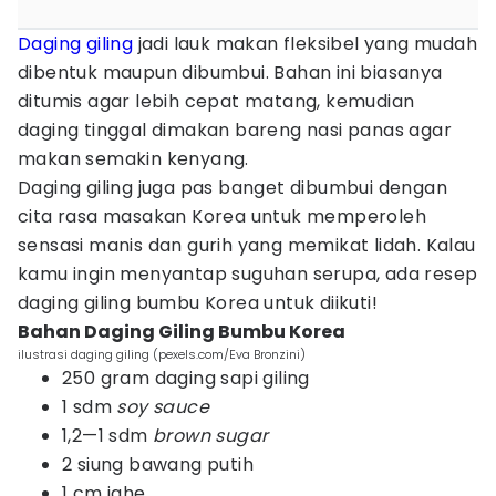
Daging giling
jadi lauk makan fleksibel yang mudah
dibentuk maupun dibumbui. Bahan ini biasanya
ditumis agar lebih cepat matang, kemudian
daging tinggal dimakan bareng nasi panas agar
makan semakin kenyang.
Daging giling juga pas banget dibumbui dengan
cita rasa masakan Korea untuk memperoleh
sensasi manis dan gurih yang memikat lidah. Kalau
kamu ingin menyantap suguhan serupa, ada resep
daging giling bumbu Korea untuk diikuti!
Bahan Daging Giling Bumbu Korea
ilustrasi daging giling (pexels.com/Eva Bronzini)
250 gram daging sapi giling
1 sdm
soy sauce
1,2—1 sdm
brown sugar
2 siung bawang putih
1 cm jahe