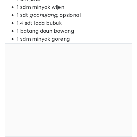
1 sdm minyak wijen
1 sdt
gochujang
, opsional
1,4 sdt lada bubuk
1 batang daun bawang
1 sdm minyak goreng