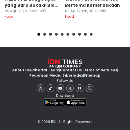
yang Baru Buka di Blok
Bertema Kemerdekaan
y
M
09 Agu 2026, 09:09 WIB
09 Agu 2026, 08:28 WIB
09
Food
Food
Fo
About Us
Editorial Team
Contact Us
Terms of Services
Pedoman Media Siber
Index
Sitemap
Follow Us
Download
© 2026 IDN. All Rights Reserved.