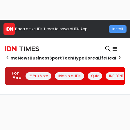
Baca artikel
IDN Times
lainnya di IDN App
Install
Home
News
Business
Sport
Tech
Hype
Korea
Life
Health
Aut
For
# Yuk Vote
Iklanin di IDN
Quiz
INSIDENESIA
You