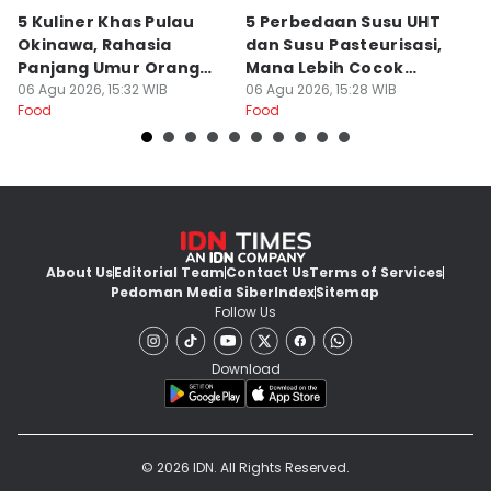
5 Kuliner Khas Pulau
5 Perbedaan Susu UHT
R
Okinawa, Rahasia
dan Susu Pasteurisasi,
S
Panjang Umur Orang
Mana Lebih Cocok
G
Jepang
06 Agu 2026, 15:32 WIB
Untukmu?
06 Agu 2026, 15:28 WIB
06
Food
Food
Fo
About Us
Editorial Team
Contact Us
Terms of Services
Pedoman Media Siber
Index
Sitemap
Follow Us
Download
© 2026 IDN. All Rights Reserved.