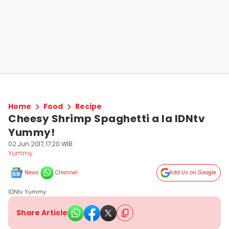
Home
Food
Recipe
Cheesy Shrimp Spaghetti a la IDNtv
Yummy!
02 Jun 2017, 17:20 WIB
Yummy
News
Channel
Add Us on Google
IDNtv Yummy
Share Article