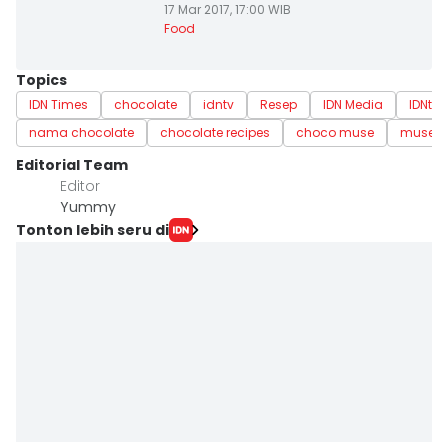
17 Mar 2017, 17:00 WIB
Food
Topics
IDN Times
chocolate
idntv
Resep
IDN Media
IDNtv
nama chocolate
chocolate recipes
choco muse
muse c
Editorial Team
Editor
Yummy
Tonton lebih seru di