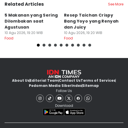
Related Articles
See More
5 Makanan yang Sering
Resep Taichan Crispy
R
Dilombakan saat
Bang Yoyo yang Renyah
M
Agustusan
dan Juicy
R
10 Agu 2026, 19:20 WIB
10 Agu 2026, 19:20 WIB
I
10
Food
Food
Fo
About Us
Editorial Team
Contact Us
Terms of Services
Pedoman Media Siber
Index
Sitemap
Follow Us
Download