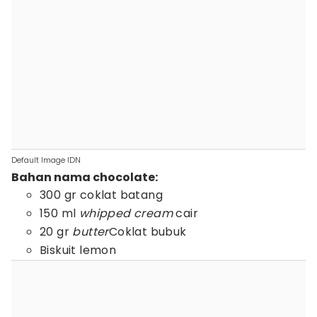
Default Image IDN
Bahan nama chocolate:
300 gr coklat batang
150 ml
whipped cream
cair
20 gr
butter
Coklat bubuk
Biskuit lemon