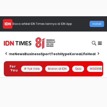
Baca artikel
IDN Times
lainnya di IDN App
Install
Home
News
Business
Sport
Tech
Hype
Korea
Life
Health
Aut
For
# Yuk Vote
Iklanin di IDN
Quiz
INSIDENESIA
You