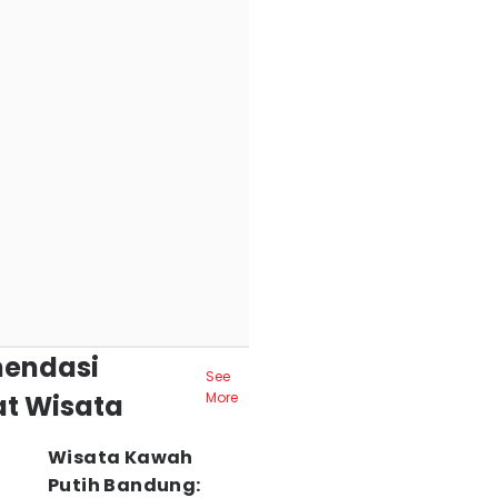
endasi
See
t Wisata
More
Wisata Kawah
Putih Bandung: