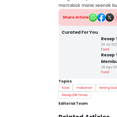
martabak manis seenak bu
Share Article
Curated For You
Resep 
29 Jul 202
Food
Resep 
Membu
29 Agu 20
Food
Topics
food
makanan
terang bul
Resep IDN Times
Editorial Team
Editor