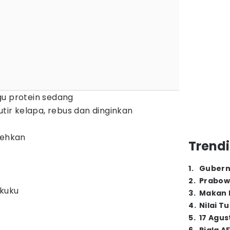
gu protein sedang
utir kelapa, rebus dan dinginkan
elehkan
Trendi
1
.
Gubern
2
.
Prabow
kuku
3
.
Makan B
4
.
Nilai T
5
.
17 Agus