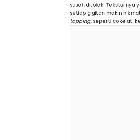
susah ditolak. Teksturnya y
setiap gigitan makin nikma
topping,
seperti cokelat, k