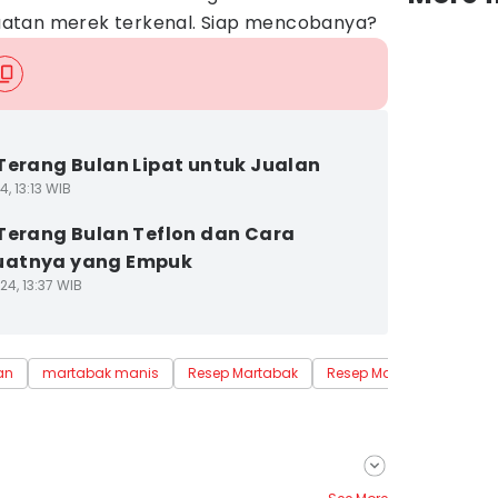
atan merek terkenal. Siap mencobanya?
Terang Bulan Lipat untuk Jualan
4, 13:13 WIB
Terang Bulan Teflon dan Cara
atnya yang Empuk
24, 13:37 WIB
an
martabak manis
Resep Martabak
Resep Martabak Manis