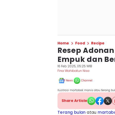
Home
Food
Recipe
Resep Adonan
Empuk dan Be
16 Feb 2025, 05:25 WIB
Fina Wahibatun Nisa
News
Channel
Ilustrasi martabak manis atau terang bu
Share Article
Terang bulan
atau
martab