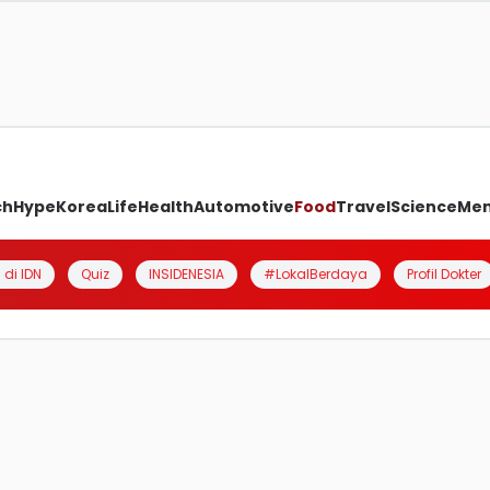
ch
Hype
Korea
Life
Health
Automotive
Food
Travel
Science
Me
 di IDN
Quiz
INSIDENESIA
#LokalBerdaya
Profil Dokter