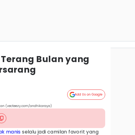
 Terang Bulan yang
rsarang
Add Us on Google
lan (vecteezy.com/andhikaraya)
ak manis
selalu jadi camilan favorit yang