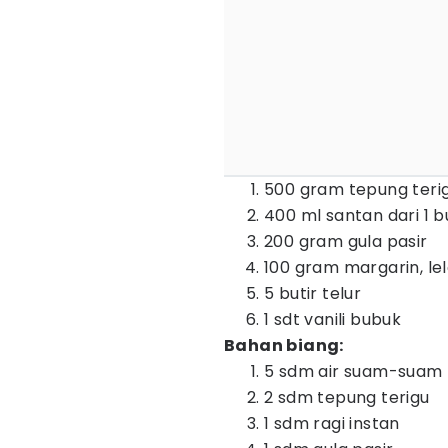
500 gram tepung teri
400 ml santan dari 1 b
200 gram gula pasir
100 gram margarin, l
5 butir telur
1 sdt vanili bubuk
Bahan biang:
5 sdm air suam-suam 
2 sdm tepung terigu
1 sdm ragi instan