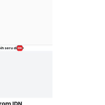
ih seru di
from IDN