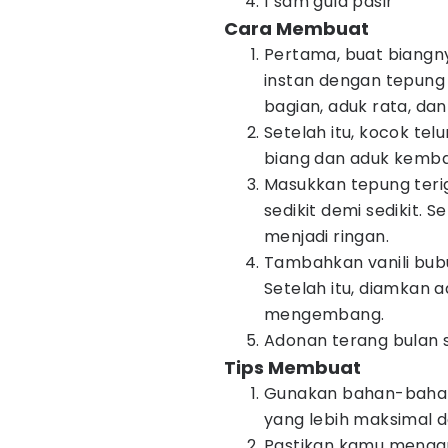
1 sdm gula pasir
Cara Membuat
Pertama, buat biangny
instan dengan tepung t
bagian, aduk rata, da
Setelah itu, kocok tel
biang dan aduk kembal
Masukkan tepung teri
sedikit demi sedikit.
menjadi ringan.
Tambahkan vanili bub
Setelah itu, diamkan 
mengembang.
Adonan terang bulan 
Tips Membuat
Gunakan bahan-bahan 
yang lebih maksimal d
Pastikan kamu menggun