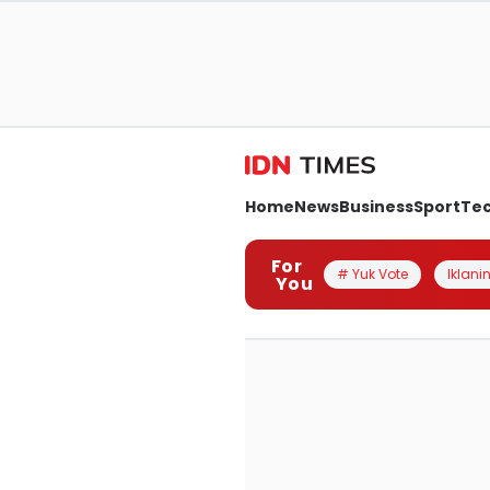
Home
News
Business
Sport
Te
For
# Yuk Vote
Iklanin
You