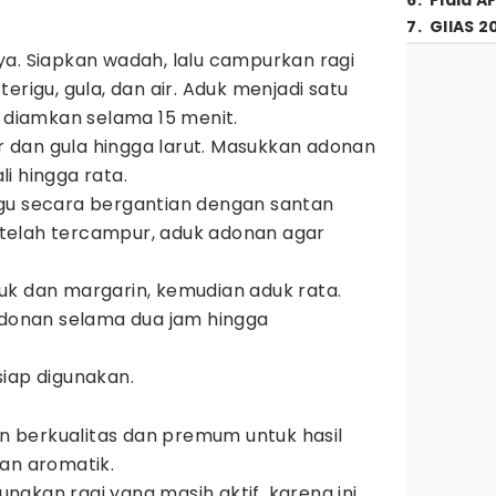
6
.
Piala A
7
.
GIIAS 2
a. Siapkan wadah, lalu campurkan ragi
erigu, gula, dan air. Aduk menjadi satu
n diamkan selama 15 menit.
ur dan gula hingga larut. Masukkan adonan
i hingga rata.
gu secara bergantian dengan santan
 Setelah tercampur, aduk adonan agar
uk dan margarin, kemudian aduk rata.
adonan selama dua jam hingga
siap digunakan.
berkualitas dan premum untuk hasil
an aromatik.
akan ragi yang masih aktif, karena ini