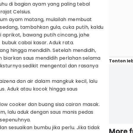
hu di bagian ayam yang paling tebal
ajat Celsius.
elum ayam matang, mulailah membuat
sedang, tambahkan gula, cuka putih, kaldu
i aprikot, bawang putih cincang, jahe
 bubuk cabai kasar. Aduk rata.
ng hingga mendidih. Setelah mendidih,
dan biarkan saus mendidih perlahan selama
Tonton leb
eksturnya sedikit mengental dan rasanya
zena dan air dalam mangkuk kecil, lalu
s. Aduk atau kocok hingga saus
low cooker dan buang sisa cairan masak.
ayam, lalu aduk dengan saus manis pedas
 sepenuhnya.
dan sesuaikan bumbu jika perlu. Jika tidak
More 