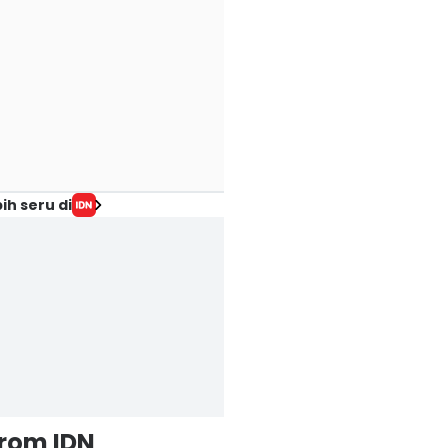
ih seru di
from IDN