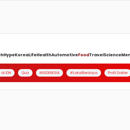
ch
Hype
Korea
Life
Health
Automotive
Food
Travel
Science
Me
 di IDN
Quiz
INSIDENESIA
#LokalBerdaya
Profil Dokter