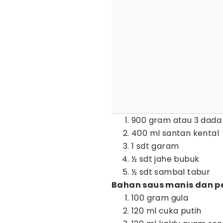
900 gram atau 3 dada
400 ml santan kental
1 sdt garam
½ sdt jahe bubuk
½ sdt sambal tabur
Bahan saus manis dan p
100 gram gula
120 ml cuka putih