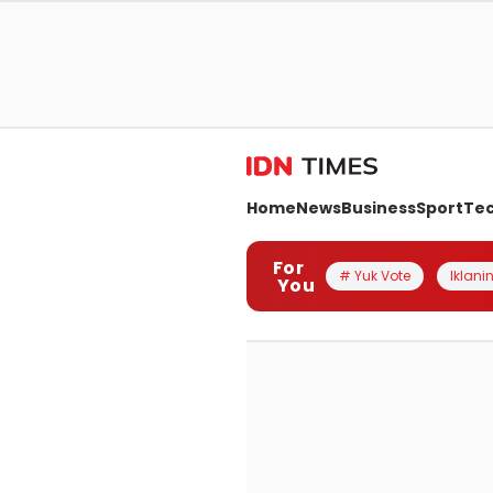
Home
News
Business
Sport
Te
For
# Yuk Vote
Iklanin
You