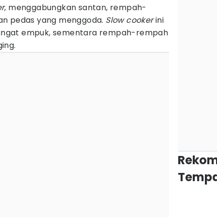
er
, menggabungkan santan, rempah-
han pedas yang menggoda.
Slow cooker
ini
angat empuk, sementara rempah-rempah
ing.
Rekom
Tempa