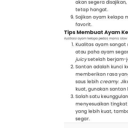
akan segera disajikan
tetap hangat.
Sajikan ayam kelapa m
favorit.
Tips Membuat Ayam Ke
ilustrasi ayam kelapa pedas manis slow
Kualitas ayam sangat
atau paha ayam segar
juicy
setelah berjam-
Santan adalah kunci k
memberikan rasa yang
saus lebih
creamy
. Ji
kuat, gunakan santan 
Salah satu keunggulan
menyesuaikan tingkat
yang lebih kuat, tamb
segar.