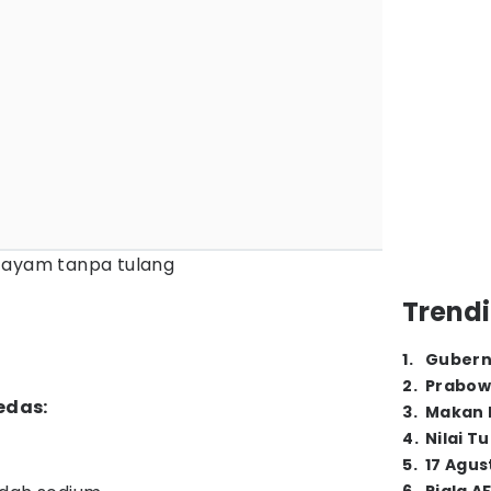
 ayam tanpa tulang
Trendi
1
.
Gubern
2
.
Prabow
edas:
3
.
Makan B
4
.
Nilai T
5
.
17 Agus