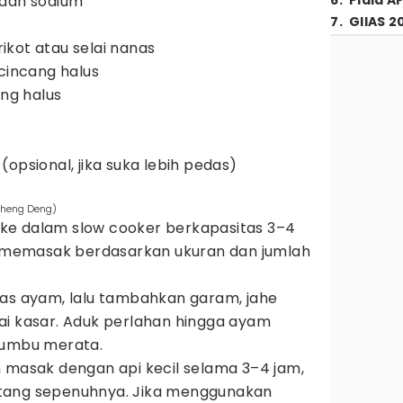
ndah sodium
6
.
Piala A
7
.
GIIAS 2
prikot atau selai nanas
 cincang halus
ang halus
opsional, jika suka lebih pedas)
sheng Deng)
e dalam slow cooker berkapasitas 3–4
tu memasak berdasarkan ukuran dan jumlah
tas ayam, lalu tambahkan garam, jahe
ai kasar. Aduk perlahan hingga ayam
bumbu merata.
 masak dengan api kecil selama 3–4 jam,
tang sepenuhnya. Jika menggunakan