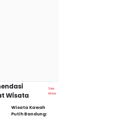
endasi
See
t Wisata
More
Wisata Kawah
Putih Bandung: