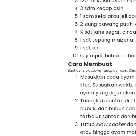
120 ml kaldu ayam re
3 sdm kecap asin
1 sdm selai atau jeli a
2 siung bawang putih,
¼ sdt jahe segar, cinc
1 sdt tepung maizena
1 sdt air
sejumput bubuk cabai (
Cara Membuat
ilustrasi slow cooker (unsplash.com/Zhi
Masukkan dada ayam k
liter. Sesuaikan wak
ayam yang digunakan.
Tuangkan santan di a
bubuk, dan bubuk cab
terbalut santan dan 
Tutup
slow cooker
dan
atau hingga ayam ma