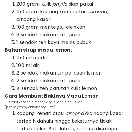
200 gram kulit
phyllo
siap pakai
150 gram kacang kenari atau
almond
,
cincang kasar
100 gram mentega, lelehkan
3 sendok makan gula pasir
1 sendok teh kayu manis bubuk
Bahan sirup madu lemon:
150 ml madu
100 ml air
2 sendok makan air perasan lemon
2 sendok makan gula pasir
½ sendok teh parutan kulit lemon
Cara Membuat Baklava Madu Lemon
ilustrasi kacang almond yang sudah dihaluskan
(pixabay.com/jennyleenaguirre)
Kacang kenari atau
almond
dicincang kasar
terlebih dahulu hingga teksturnya tidak
terlalu halus. Setelah itu, kacang dicampur