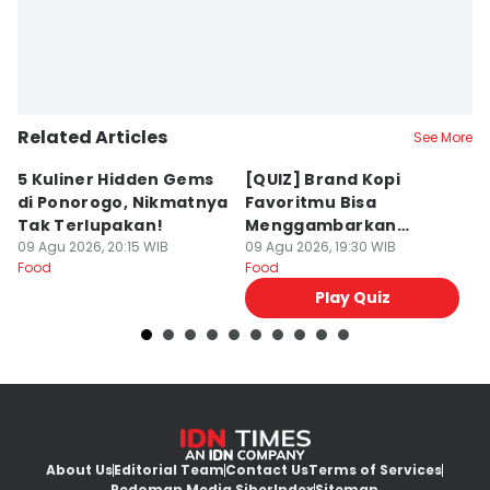
Related Articles
See More
5 Kuliner Hidden Gems
[QUIZ] Brand Kopi
4 
di Ponorogo, Nikmatnya
Favoritmu Bisa
T
Tak Terlupakan!
Menggambarkan
B
09 Agu 2026, 20:15 WIB
Kepribadianmu Lho!
09 Agu 2026, 19:30 WIB
G
09
Food
Food
Fo
Play Quiz
About Us
Editorial Team
Contact Us
Terms of Services
Pedoman Media Siber
Index
Sitemap