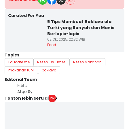
Curated For You
5 Tips Membuat Baklava ala
Turki yang Renyah dan Manis
Berlapis-lapis
02 Okt 2025, 22:32 WIB
Food
Topics
Educate me
Resep IDN Times
Resep Makanan
makanan turki
baklava
Editorial Team
Editor
Atqo Sy
Tonton lebih seru di