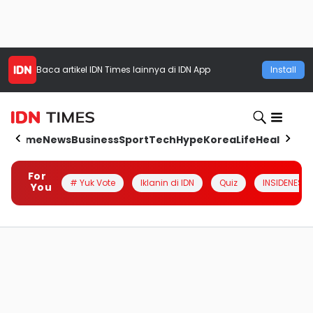
Baca artikel
IDN Times
lainnya di IDN App
Install
Home
News
Business
Sport
Tech
Hype
Korea
Life
Health
Aut
For
# Yuk Vote
Iklanin di IDN
Quiz
INSIDENESIA
You