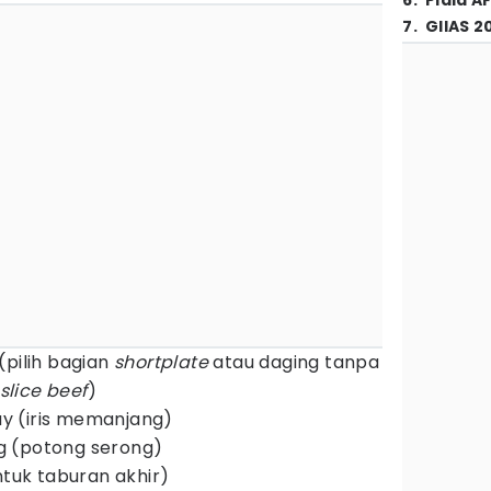
6
.
Piala A
7
.
GIIAS 2
(pilih bagian
shortplate
atau daging tanpa
slice beef
)
y (iris memanjang)
g (potong serong)
ntuk taburan akhir)