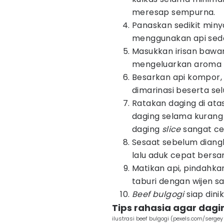
meresap sempurna.
Panaskan sedikit miny
menggunakan api sed
Masukkan irisan bawa
mengeluarkan aroma 
Besarkan api kompor, 
dimarinasi beserta se
Ratakan daging di ata
daging selama kurang 
daging
slice
sangat ce
Sesaat sebelum dian
lalu aduk cepat bersa
Matikan api, pindahk
taburi dengan wijen s
Beef bulgogi
siap dini
Tips rahasia agar dagi
ilustrasi beef bulgogi (pexels.com/serge