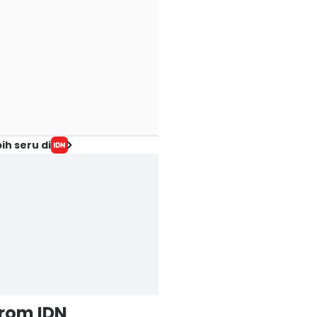
ih seru di
from IDN