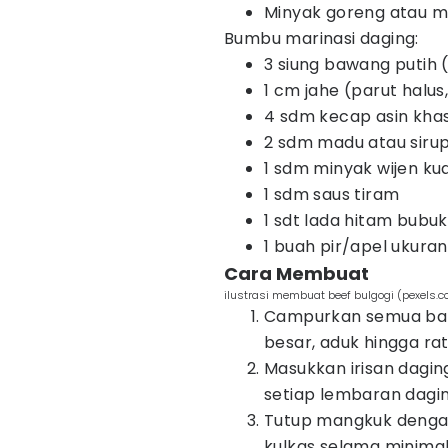
Minyak goreng atau 
Bumbu marinasi daging:
3 siung bawang putih 
1 cm jahe (parut halus,
4 sdm kecap asin khas
2 sdm madu atau sirup
1 sdm minyak wijen kua
1 sdm saus tiram
1 sdt lada hitam bubuk
1 buah pir/apel ukuran
Cara Membuat
ilustrasi membuat beef bulgogi (pexels.
Campurkan semua bah
besar, aduk hingga rat
Masukkan irisan daging
setiap lembaran dagi
Tutup mangkuk deng
kulkas selama minimal