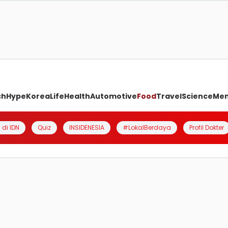
ch
Hype
Korea
Life
Health
Automotive
Food
Travel
Science
Me
 di IDN
Quiz
INSIDENESIA
#LokalBerdaya
Profil Dokter