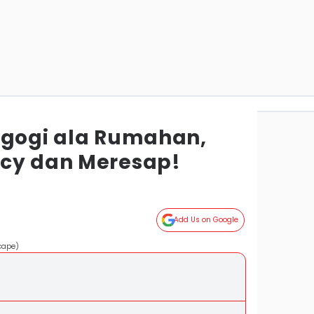
lgogi ala Rumahan,
cy dan Meresap!
Add Us on Google
cape)