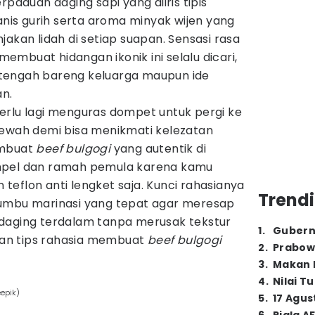
rpaduan daging sapi yang diiris tipis
is gurih serta aroma minyak wijen yang
jakan lidah di setiap suapan. Sensasi rasa
mbuat hidangan ikonik ini selalu dicari,
tengah bareng keluarga maupun ide
an.
erlu lagi menguras dompet untuk pergi ke
wah demi bisa menikmati kelezatan
embuat
beef bulgogi
yang autentik di
mpel dan ramah pemula karena kamu
eflon anti lengket saja. Kunci rahasianya
Trendi
bumbu marinasi yang tepat agar meresap
daging terdalam tanpa merusak tekstur
1
.
Gubern
 dan tips rahasia membuat
beef bulgogi
2
.
Prabow
3
.
Makan B
4
.
Nilai T
eepik)
5
.
17 Agus