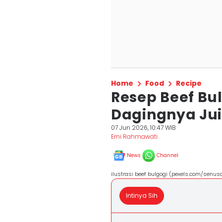
Home
Food
Recipe
Resep Beef Bu
Dagingnya Jui
07 Jun 2026, 10:47 WIB
Erni Rahmawati
News
Channel
ilustrasi beef bulgogi (pexels.com/senus
Intinya Sih