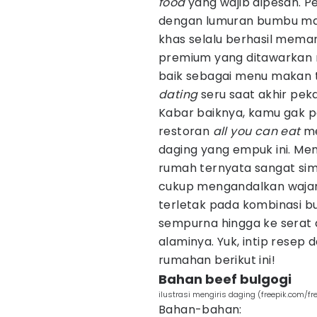
food
yang wajib dipesan. Pe
dengan lumuran bumbu man
khas selalu berhasil meman
premium yang ditawarkan me
baik sebagai menu makan 
dating
seru saat akhir pek
Kabar baiknya, kamu gak p
restoran
all you can eat
me
daging yang empuk ini. M
rumah ternyata sangat si
cukup mengandalkan wajan t
terletak pada kombinasi 
sempurna hingga ke serat 
alaminya. Yuk, intip resep
rumahan berikut ini!
Bahan beef bulgogi
ilustrasi mengiris daging (freepik.com/fr
Bahan-bahan: