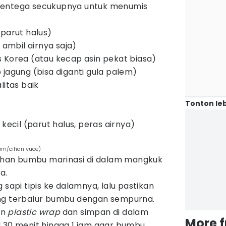
mentega secukupnya untuk menumis
(parut halus)
 ambil airnya saja)
 Korea (atau kecap asin pekat biasa)
 jagung (bisa diganti gula palem)
litas baik
Tonton leb
 kecil (parut halus, peras airnya)
com/cihan yuce)
an bumbu marinasi di dalam mangkuk
a.
 sapi tipis ke dalamnya, lalu pastikan
ng terbalur bumbu dengan sempurna.
an
plastic wrap
dan simpan di dalam
More 
 30 menit hingga 1 jam agar bumbu