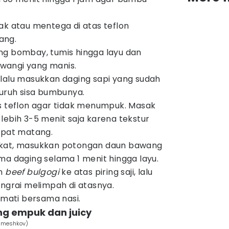
ak atau mentega di atas teflon
ang.
ng bombay, tumis hingga layu dan
wangi yang manis.
lalu masukkan daging sapi yang sudah
luruh sisa bumbunya.
s teflon agar tidak menumpuk. Masak
lebih 3-5 menit saja karena tekstur
pat matang.
gkat, masukkan potongan daun bawang
ma daging selama 1 menit hingga layu.
an
beef bulgogi
ke atas piring saji, lalu
angrai melimpah di atasnya.
kmati bersama nasi.
ng empuk dan juicy
y meshkov)