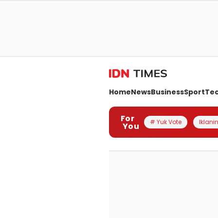
Home
News
Business
Sport
Te
For
# Yuk Vote
Iklanin
You