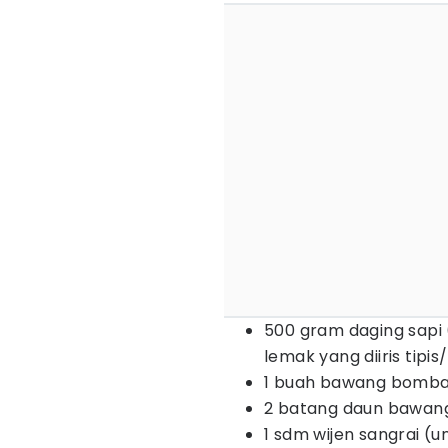
500 gram daging sapi 
lemak yang diiris tipis/
1 buah bawang bomba
2 batang daun bawan
1 sdm wijen sangrai (u