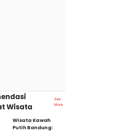
endasi
See
t Wisata
More
Wisata Kawah
Putih Bandung: