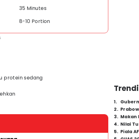
35 Minutes
8-10 Portion
s
u protein sedang
Trendi
lehkan
1
.
Gubern
2
.
Prabow
3
.
Makan B
4
.
Nilai T
5
.
Piala A