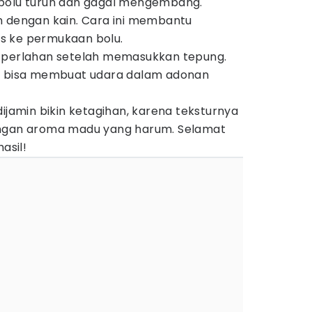
bolu turun dan gagal mengembang.
n dengan kain. Cara ini membantu
s ke permukaan bolu.
 perlahan setelah memasukkan tepung.
t bisa membuat udara dalam adonan
.
dijamin bikin ketagihan, karena teksturnya
engan aroma madu yang harum. Selamat
asil!