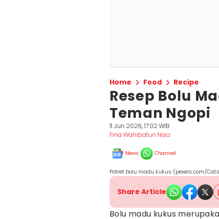
Home
Food
Recipe
Resep Bolu M
Teman Ngopi
11 Jun 2026, 17:02 WIB
Fina Wahibatun Nisa
News
Channel
Potret bolu madu kukus (pexels.com/Cat
Share Article
Bolu madu kukus merupakan