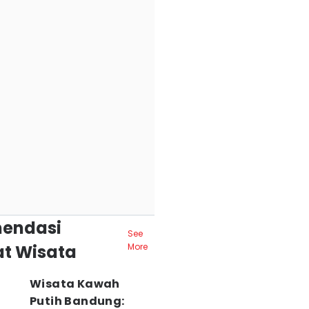
endasi
See
t Wisata
More
Wisata Kawah
Putih Bandung: