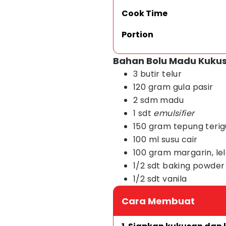
Cook Time
Portion
Bahan Bolu Madu Kuku
3 butir telur
120 gram gula pasir
2 sdm madu
1 sdt
emulsifier
150 gram tepung terig
100 ml susu cair
100 gram margarin, le
1/2 sdt baking powder
1/2 sdt vanila
Cara Membuat