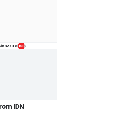
ih seru di
from IDN