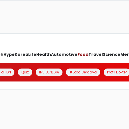
ch
Hype
Korea
Life
Health
Automotive
Food
Travel
Science
Me
 di IDN
Quiz
INSIDENESIA
#LokalBerdaya
Profil Dokter