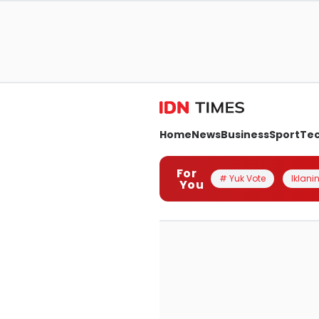
Home
News
Business
Sport
Te
For
# Yuk Vote
Iklanin
You