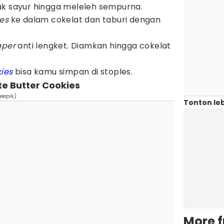
ak sayur hingga meleleh sempurna.
ies
ke dalam cokelat dan taburi dengan
aper
anti lengket. Diamkan hingga cokelat
ies
bisa kamu simpan di stoples.
e Butter Cookies
reepik)
Tonton leb
More 