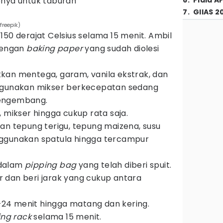
pnya untuk taburan
6
.
Piala A
7
.
GIIAS 2
freepik)
150 derajat Celsius selama 15 menit. Ambil
 dengan
baking paper
yang sudah diolesi
kan mentega, garam, vanila ekstrak, dan
ngunakan mikser berkecepatan sedang
engembang.
 mikser hingga cukup rata saja.
an tepung terigu, tepung maizena, susu
ggunakan spatula hingga tercampur
 dalam
pipping bag
yang telah diberi spuit.
 dan beri jarak yang cukup antara
4 menit hingga matang dan kering.
ing rack
selama 15 menit.