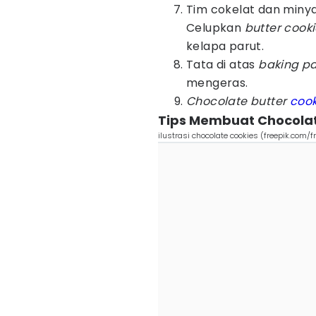
Tim cokelat dan miny
Celupkan
butter
cook
kelapa parut.
Tata di atas
baking p
mengeras.
Chocolate butter
cook
Tips Membuat Chocolat
ilustrasi chocolate cookies (freepik.com/f