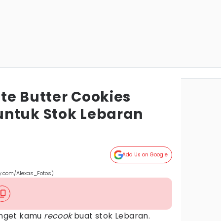
te Butter Cookies
ntuk Stok Lebaran
Add Us on Google
ay.com/Alexas_Fotos)
banget kamu
recook
buat stok Lebaran.