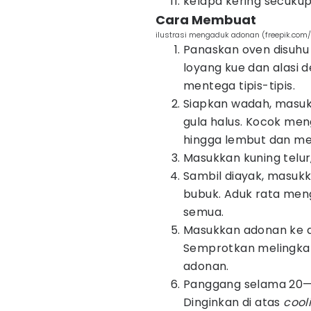
kelapa kering secuku
Cara Membuat
ilustrasi mengaduk adonan (freepik.com/
Panaskan oven disuhu 
loyang kue dan alasi
mentega tipis-tipis.
Siapkan wadah, masuk
gula halus. Kocok me
hingga lembut dan m
Masukkan kuning telur,
Sambil diayak, masukk
bubuk. Aduk rata men
semua.
Masukkan adonan ke
Semprotkan melingkar
adonan.
Panggang selama 20—2
Dinginkan di atas
cool