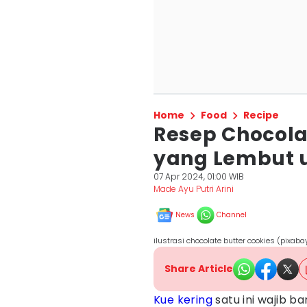
Home
Food
Recipe
Resep Chocola
yang Lembut u
07 Apr 2024, 01:00 WIB
Made Ayu Putri Arini
News
Channel
ilustrasi chocolate butter cookies (pixab
Share Article
Kue kering
satu ini wajib 