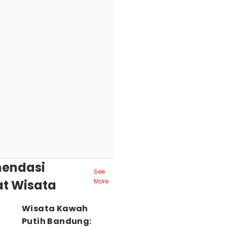
endasi
See
t Wisata
More
Wisata Kawah
Putih Bandung: