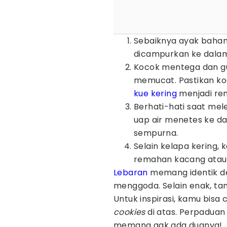
Sebaiknya ayak bahan 
dicampurkan ke dala
Kocok mentega dan gu
memucat. Pastikan k
kue kering
menjadi re
Berhati-hati saat me
uap air menetes ke da
sempurna.
Selain kelapa kering
remahan kacang atau
Lebaran
memang identik de
menggoda. Selain enak, tam
Untuk inspirasi, kamu bisa
cookies
di atas. Perpadua
memang gak ada duanya!