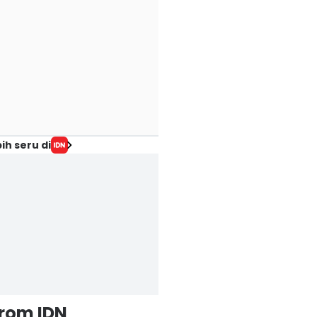
ih seru di
from IDN