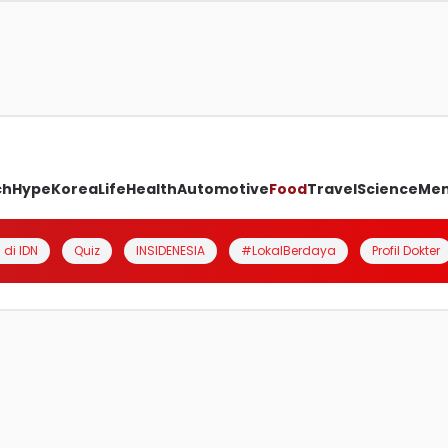
ch
Hype
Korea
Life
Health
Automotive
Food
Travel
Science
Me
 di IDN
Quiz
INSIDENESIA
#LokalBerdaya
Profil Dokter