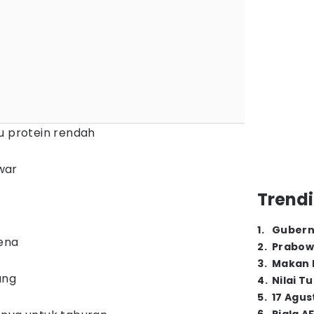
u protein rendah
war
Trendi
1
.
Gubern
zena
2
.
Prabow
3
.
Makan B
ang
4
.
Nilai T
5
.
17 Agus