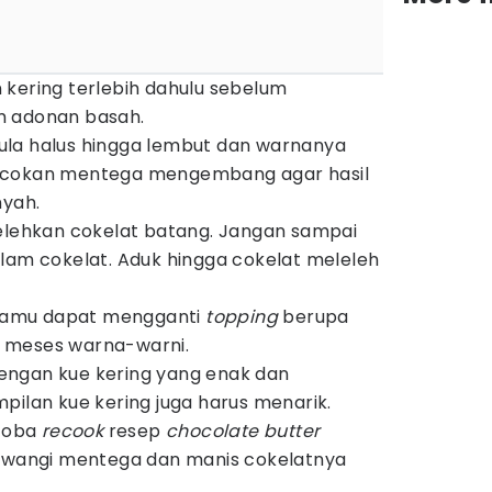
kering terlebih dahulu sebelum
m adonan basah.
la halus hingga lembut dan warnanya
ocokan mentega mengembang agar hasil
nyah.
lelehkan cokelat batang. Jangan sampai
lam cokelat. Aduk hingga cokelat meleleh
, kamu dapat mengganti
topping
berupa
 meses warna-warni.
ngan kue kering yang enak dan
pilan kue kering juga harus menarik.
 coba
recook
resep
chocolate butter
n wangi mentega dan manis cokelatnya