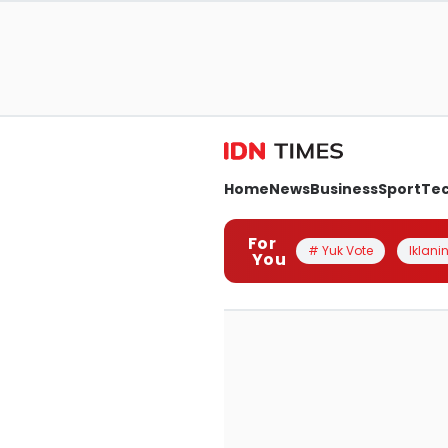
Home
News
Business
Sport
Te
For
# Yuk Vote
Iklanin
You