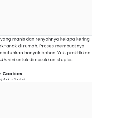
yang manis dan renyahnya kelapa kering
anak-anak di rumah. Proses membuatnya
mbutuhkan banyak bahan. Yuk, praktikkan
okies
ini untuk dimasukkan stoples
r Cookies
om/Markus Spiske)