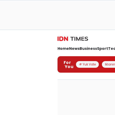
Home
News
Business
Sport
Te
For
# Yuk Vote
Iklanin
You