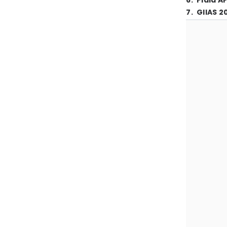
6
.
Piala A
7
.
GIIAS 2