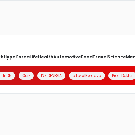
ch
Hype
Korea
Life
Health
Automotive
Food
Travel
Science
Me
 di IDN
Quiz
INSIDENESIA
#LokalBerdaya
Profil Dokter