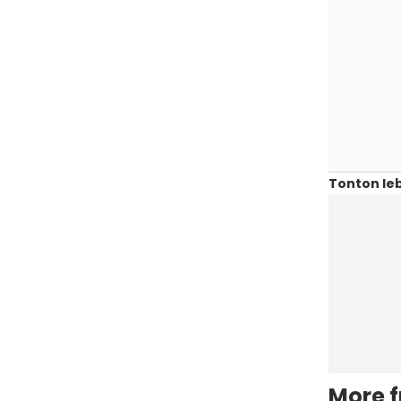
Tonton leb
More 