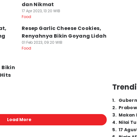
dan Nikmat
17 Apr 2023, 13:20 WIB
Food
at,
Resep Garlic Cheese Cookies,
ng
Renyahnya Bikin Goyang Lidah
01 Feb 2023, 09:20 WIB
Food
 Bikin
Hits
Trendi
1
.
Gubern
2
.
Prabow
3
.
Makan B
Load More
4
.
Nilai T
5
.
17 Agus