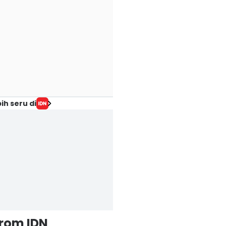
ih seru di
from IDN