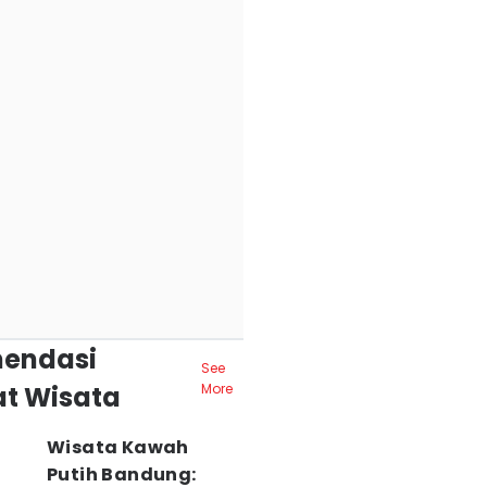
endasi
See
t Wisata
More
Wisata Kawah
Putih Bandung: