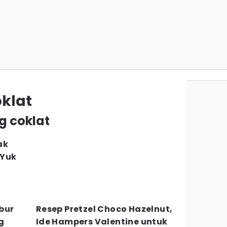
oklat
ng coklat
ak
 Yuk
bur
Resep Pretzel Choco Hazelnut,
g
Ide Hampers Valentine untuk