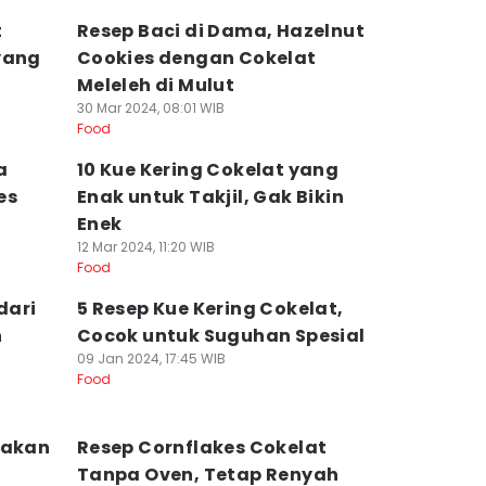
t
Resep Baci di Dama, Hazelnut
yang
Cookies dengan Cokelat
Meleleh di Mulut
30 Mar 2024, 08:01 WIB
Food
a
10 Kue Kering Cokelat yang
es
Enak untuk Takjil, Gak Bikin
Enek
12 Mar 2024, 11:20 WIB
Food
dari
5 Resep Kue Kering Cokelat,
h
Cocok untuk Suguhan Spesial
09 Jan 2024, 17:45 WIB
Food
yakan
Resep Cornflakes Cokelat
Tanpa Oven, Tetap Renyah