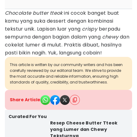
Chocolate butter tteok
ini cocok banget buat
kamu yang suka dessert dengan kombinasi
tekstur unik. Lapisan luar yang
crispy
berpadu
sempurna dengan bagian dalam yang
chewy
dan
cokelat lumer di mulut. Praktis dibuat, hasilnya
pasti bikin nagih. Yuk, langsung cobain!
This article is written by our community writers and has been
carefully reviewed by our editorial team. We strive to provide
the most accurate and reliable information, ensuring high
standards of quality, credibility, and trustworthiness.
Share Article
Curated For You
Resep Cheese Butter Tteok
yang Lumer dan Chewy
Teksturnya