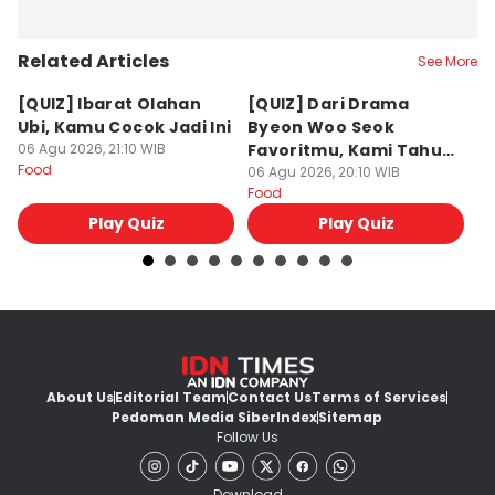
Related Articles
See More
[QUIZ] Ibarat Olahan
[QUIZ] Dari Drama
B
Ubi, Kamu Cocok Jadi Ini
Byeon Woo Seok
M
06 Agu 2026, 21:10 WIB
Favoritmu, Kami Tahu
P
Food
Makanan yang Cocok
06 Agu 2026, 20:10 WIB
B
06
Food
Fo
untukmu
Play Quiz
Play Quiz
About Us
Editorial Team
Contact Us
Terms of Services
Pedoman Media Siber
Index
Sitemap
Follow Us
Download