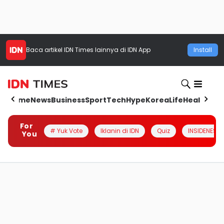
Baca artikel
IDN Times
lainnya di IDN App
Install
Home
News
Business
Sport
Tech
Hype
Korea
Life
Health
Aut
For
# Yuk Vote
Iklanin di IDN
Quiz
INSIDENESIA
You