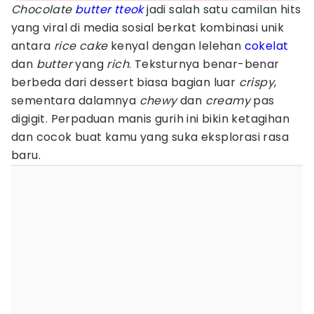
Chocolate
butter tteok
jadi salah satu camilan hits
yang viral di media sosial berkat kombinasi unik
antara
rice cake
kenyal dengan lelehan
cokelat
dan
butter
yang
rich
. Teksturnya benar-benar
berbeda dari dessert biasa bagian luar
crispy
,
sementara dalamnya
chewy
dan
creamy
pas
digigit. Perpaduan manis gurih ini bikin ketagihan
dan cocok buat kamu yang suka eksplorasi rasa
baru.