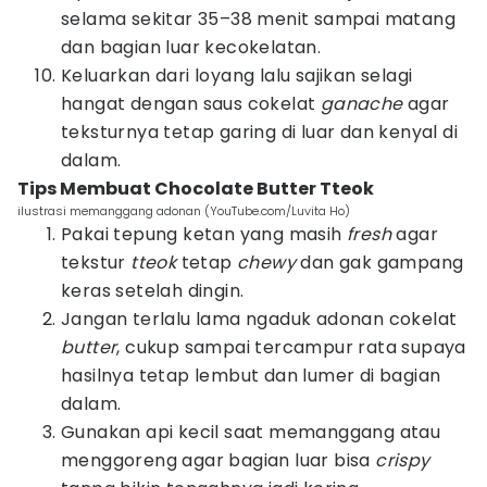
selama sekitar 35–38 menit sampai matang
dan bagian luar kecokelatan.
Keluarkan dari loyang lalu sajikan selagi
hangat dengan saus cokelat
ganache
agar
teksturnya tetap garing di luar dan kenyal di
dalam.
Tips Membuat Chocolate Butter Tteok
ilustrasi memanggang adonan (YouTube.com/Luvita Ho)
Pakai tepung ketan yang masih
fresh
agar
tekstur
tteok
tetap
chewy
dan gak gampang
keras setelah dingin.
Jangan terlalu lama ngaduk adonan cokelat
butter
, cukup sampai tercampur rata supaya
hasilnya tetap lembut dan lumer di bagian
dalam.
Gunakan api kecil saat memanggang atau
menggoreng agar bagian luar bisa
crispy