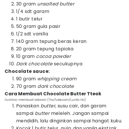
30 gram
unsalted butter
1/4 sdt garam
1 butir telur
50 gram gula pasir
1/2 sdt vanilla
140 gram tepung beras keran
20 gram tepung tapioka
10 gram
cocoa powder
Dark chocolate
secukupnya
Chocolate sauce:
90 gram
whipping cream
70 gram
dark chocolate
Cara Membuat Chocolate Butter Tteok
ilustrasi membuat adonan (YouTube.com/Luvita Ho)
Panaskan
butter
, susu cair, dan garam
sampai
butter
meleleh. Jangan sampai
mendidih, lalu dinginkan sampai hangat kuku.
Kocok 1 butir telur, gula, dan vanila ekstrak