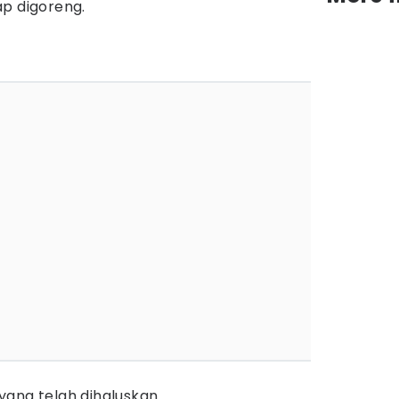
p digoreng.
yang telah dihaluskan