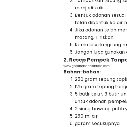
Tambahkan tepung sedi
menjadi kalis.
Bentuk adonan sesua
telah dibentuk ke air 
Jika adonan telah me
matang. Tiriskan.
Kamu bisa langsung me
Jangan lupa gunakan c
2. Resep Pempek Tanpa
www.goodindonesianfood.com
Bahan-bahan:
250 gram tepung tapi
125 gram tepung terig
5 butir telur, 3 butir 
untuk adonan pempe
2 siung bawang putih 
250 ml air
garam secukupnya