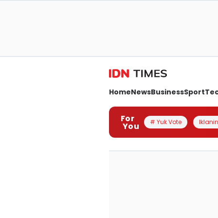
Home
News
Business
Sport
Te
For
# Yuk Vote
Iklanin
You