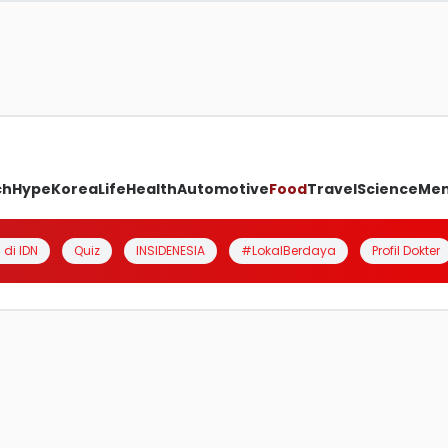
ch
Hype
Korea
Life
Health
Automotive
Food
Travel
Science
Me
 di IDN
Quiz
INSIDENESIA
#LokalBerdaya
Profil Dokter