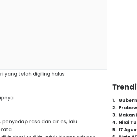
ri yang telah digiling halus
Trendi
upnya
1
.
Gubern
2
.
Prabow
3
.
Makan B
 penyedap rasa dan air es, lalu
4
.
Nilai T
rata.
5
.
17 Agus