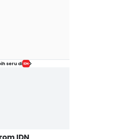
ih seru di
from IDN