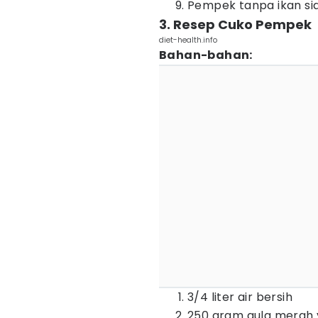
Pempek tanpa ikan sia
3. Resep Cuko Pempek
diet-health.info
Bahan-bahan:
3/4 liter air bersih
250 gram gula merah 