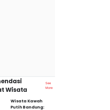
endasi
See
t Wisata
More
Wisata Kawah
Putih Bandung: