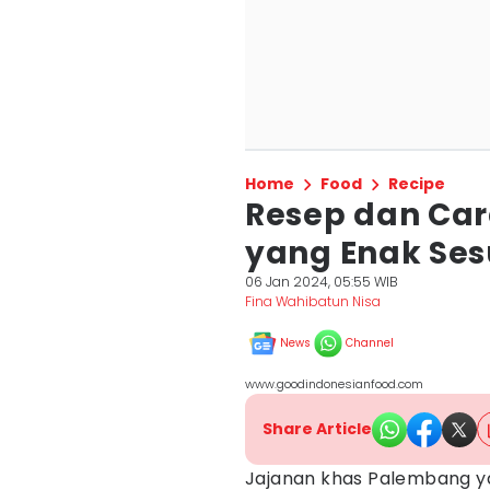
Home
Food
Recipe
Resep dan Ca
yang Enak Ses
06 Jan 2024, 05:55 WIB
Fina Wahibatun Nisa
News
Channel
www.goodindonesianfood.com
Share Article
Jajanan khas Palembang yan