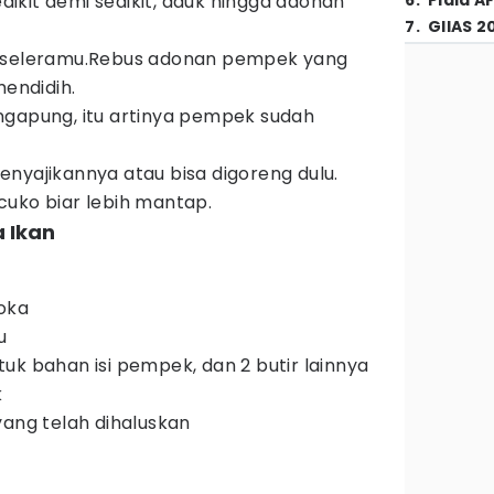
kit demi sedikit, aduk hingga adonan
6
.
Piala A
7
.
GIIAS 2
i seleramu.Rebus adonan pempek yang
mendidih.
ngapung, itu artinya pempek sudah
nyajikannya atau bisa digoreng dulu.
uko biar lebih mantap.
 Ikan
oka
u
untuk bahan isi pempek, dan 2 butir lainnya
k
yang telah dihaluskan