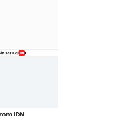
ih seru di
from IDN