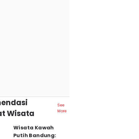
endasi
See
t Wisata
More
Wisata Kawah
Putih Bandung: