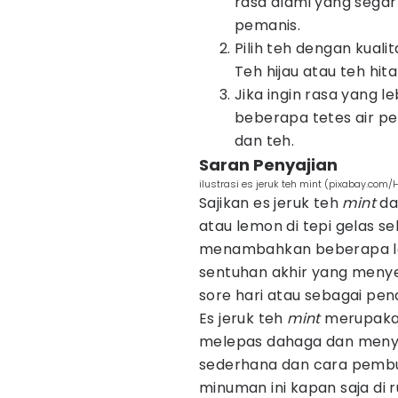
rasa alami yang seg
pemanis.
Pilih teh dengan kualit
Teh hijau atau teh hita
Jika ingin rasa yang 
beberapa tetes air p
dan teh.
Saran Penyajian
ilustrasi es jeruk teh mint (pixabay.com
Sajikan es jeruk teh
mint
da
atau lemon di tepi gelas se
menambahkan beberapa 
sentuhan akhir yang menye
sore hari atau sebagai pe
Es jeruk teh
mint
merupaka
melepas dahaga dan meny
sederhana dan cara pembu
minuman ini kapan saja di