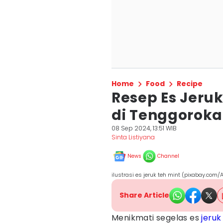
Home
Food
Recipe
Resep Es Jeru
di Tenggorok
08 Sep 2024, 13:51 WIB
Sinta Listiyana
News
Channel
ilustrasi es jeruk teh mint (pixabay.com/
Share Article
Menikmati segelas es
jeruk