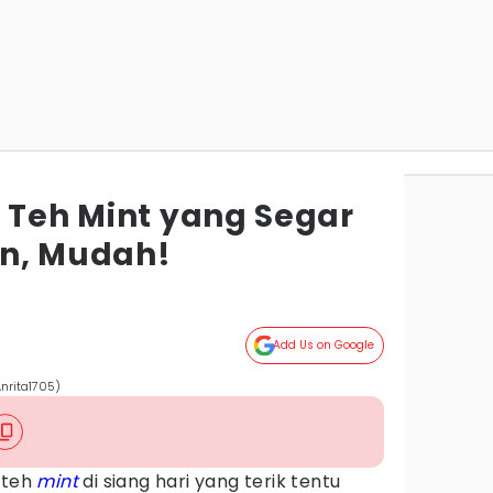
k Teh Mint yang Segar
an, Mudah!
Add Us on Google
Anrita1705)
teh
mint
di siang hari yang terik tentu