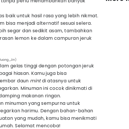
ar tanpa perlu menambahkan banyak
as baik untuk hasil rasa yang lebih nikmat.
m bisa menjadi alternatif sesuai selera.
lebih segar dan sedikit asam, tambahkan
erasan lemon ke dalam campuran jeruk
/Huang_Jin)
lam gelas tinggi dengan potongan jeruk
bagai hiasan. Kamu juga bisa
lembar daun
mint
di atasnya untuk
garkan. Minuman ini cocok dinikmati di
ndamping makanan ringan.
n minuman yang sempurna untuk
egarkan harimu. Dengan bahan-bahan
atan yang mudah, kamu bisa menikmati
 rumah. Selamat mencoba!