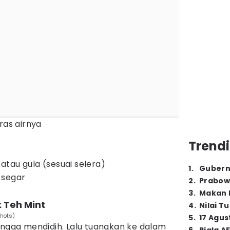
ras airnya
Trendi
tau gula (sesuai selera)
1
.
Gubern
segar
2
.
Prabow
3
.
Makan B
 Teh Mint
4
.
Nilai T
shots)
5
.
17 Agus
ingga mendidih. Lalu tuangkan ke dalam