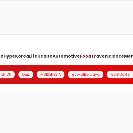
ch
Hype
Korea
Life
Health
Automotive
Food
Travel
Science
Me
 di IDN
Quiz
INSIDENESIA
#LokalBerdaya
Profil Dokter