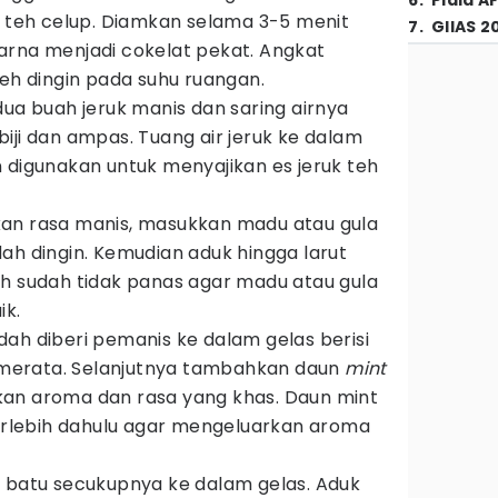
6
.
Piala A
g teh celup. Diamkan selama 3-5 menit
7
.
GIIAS 2
arna menjadi cokelat pekat. Angkat
teh dingin pada suhu ruangan.
dua buah jeruk manis dan saring airnya
iji dan ampas. Tuang air jeruk ke dalam
 digunakan untuk menyajikan es jeruk teh
an rasa manis, masukkan madu atau gula
ah dingin. Kemudian aduk hingga larut
h sudah tidak panas agar madu atau gula
ik.
ah diberi pemanis ke dalam gelas berisi
a merata. Selanjutnya tambahkan daun
mint
an aroma dan rasa yang khas. Daun mint
terlebih dahulu agar mengeluarkan aroma
s batu secukupnya ke dalam gelas. Aduk