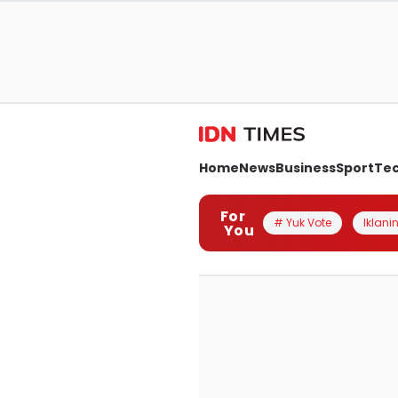
Home
News
Business
Sport
Te
For
# Yuk Vote
Iklanin
You