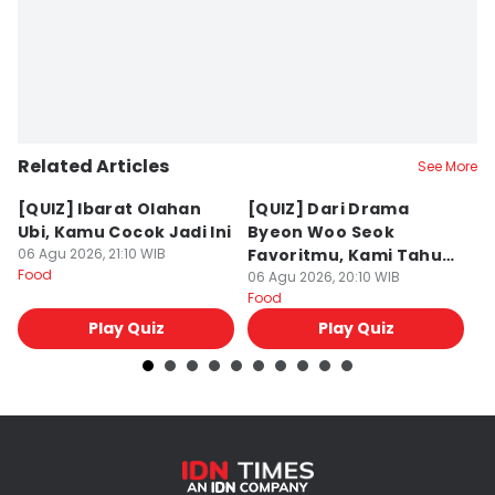
Related Articles
See More
[QUIZ] Ibarat Olahan
[QUIZ] Dari Drama
B
Ubi, Kamu Cocok Jadi Ini
Byeon Woo Seok
M
06 Agu 2026, 21:10 WIB
Favoritmu, Kami Tahu
P
Food
Makanan yang Cocok
06 Agu 2026, 20:10 WIB
B
06
Food
Fo
untukmu
Play Quiz
Play Quiz