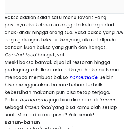
Bakso adalah salah satu menu favorit yang
pastinya disukai semua anggota keluarga, dari
anak-anak hingga orang tua. Rasa bakso yang
full
daging dengan tekstur kenyang, nikmat dipadu
dengan kuah bakso yang gurih dan hangat.
Comfort food
banget, ya!
Meski bakso banyak dijual di restoran hingga
pedagang kaki lima, ada baiknya lho kalau kamu
mencoba membuat bakso
homemade
. Selain
bisa menggunakan bahan-bahan terbaik,
kebersihan makanan pun bisa tetap terjaga.
Bakso
homemade
juga bisa disimpan di
freezer
sebagai
frozen food
yang bisa kamu olah setiap
saat. Mau coba resepnya? Yuk, simak!
Bahan-bahan
ilustrasi daging giling (pexels.com/Angele J)