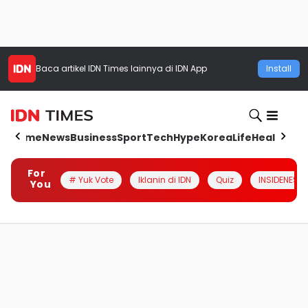
Baca artikel
IDN Times
lainnya di IDN App
Install
Home
News
Business
Sport
Tech
Hype
Korea
Life
Health
Aut
For
# Yuk Vote
Iklanin di IDN
Quiz
INSIDENESIA
You