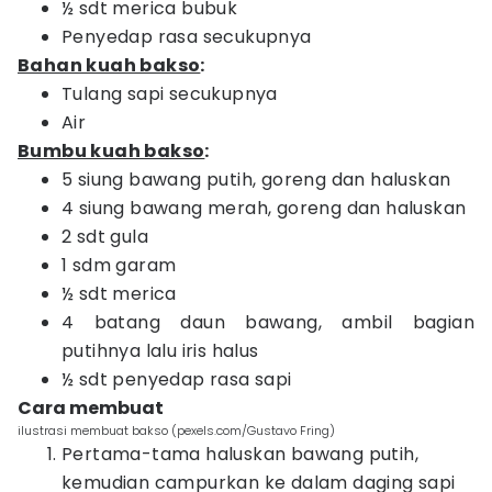
½ sdt merica bubuk
Penyedap rasa secukupnya
Bahan kuah bakso
:
Tulang sapi secukupnya
Air
Bumbu kuah bakso
:
5 siung bawang putih, goreng dan haluskan
4 siung bawang merah, goreng dan haluskan
2 sdt gula
1 sdm garam
½ sdt merica
4 batang daun bawang, ambil bagian
putihnya lalu iris halus
½ sdt penyedap rasa sapi
Cara membuat
ilustrasi membuat bakso (pexels.com/Gustavo Fring)
Pertama-tama haluskan bawang putih,
kemudian campurkan ke dalam daging sapi