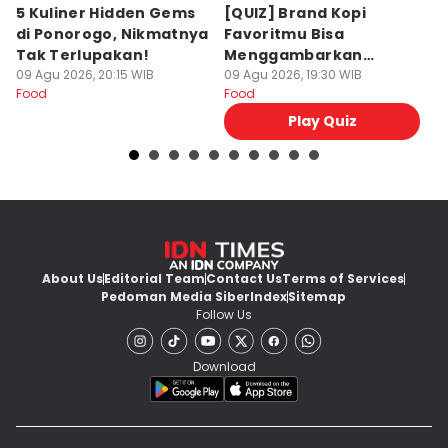
5 Kuliner Hidden Gems
[QUIZ] Brand Kopi
4 
di Ponorogo, Nikmatnya
Favoritmu Bisa
T
Tak Terlupakan!
Menggambarkan
B
09 Agu 2026, 20:15 WIB
Kepribadianmu Lho!
09 Agu 2026, 19:30 WIB
G
09
Food
Food
Fo
Play Quiz
About Us
Editorial Team
Contact Us
Terms of Services
Pedoman Media Siber
Index
Sitemap
Follow Us
Download