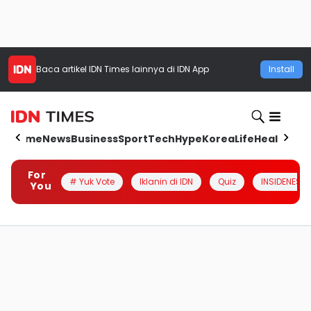
Baca artikel
IDN Times
lainnya di IDN App
Install
Home
News
Business
Sport
Tech
Hype
Korea
Life
Health
Aut
For
# Yuk Vote
Iklanin di IDN
Quiz
INSIDENESIA
You