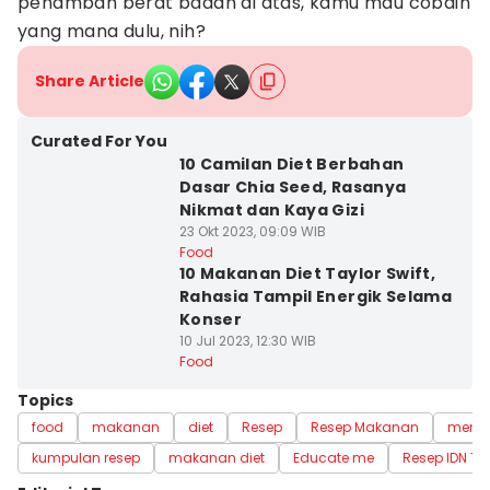
penambah berat badan di atas, kamu mau cobain
yang mana dulu, nih?
Share Article
Curated For You
10 Camilan Diet Berbahan
Dasar Chia Seed, Rasanya
Nikmat dan Kaya Gizi
23 Okt 2023, 09:09 WIB
Food
10 Makanan Diet Taylor Swift,
Rahasia Tampil Energik Selama
Konser
10 Jul 2023, 12:30 WIB
Food
Topics
food
makanan
diet
Resep
Resep Makanan
menu 
kumpulan resep
makanan diet
Educate me
Resep IDN Ti