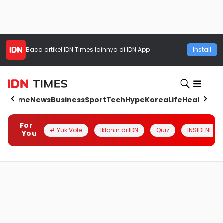
Baca artikel
IDN Times
lainnya di IDN App
Install
Home
News
Business
Sport
Tech
Hype
Korea
Life
Health
Aut
For
# Yuk Vote
Iklanin di IDN
Quiz
INSIDENESIA
You