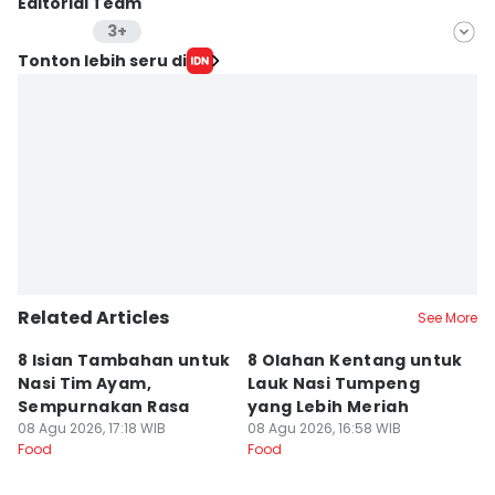
Editorial Team
3+
Editor
Tonton lebih seru di
Fasrinisyah Suryaningtyas
Editor
Dewi Suci Rahayu
Editor
Eddy Rusmanto
Related Articles
See More
8 Isian Tambahan untuk
8 Olahan Kentang untuk
R
Nasi Tim Ayam,
Lauk Nasi Tumpeng
T
Sempurnakan Rasa
yang Lebih Meriah
d
08 Agu 2026, 17:18 WIB
08 Agu 2026, 16:58 WIB
08
Food
Food
Fo