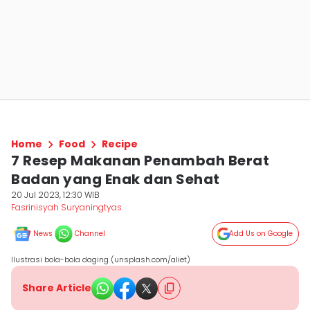
Home
Food
Recipe
7 Resep Makanan Penambah Berat
Badan yang Enak dan Sehat
20 Jul 2023, 12:30 WIB
Fasrinisyah Suryaningtyas
News
Channel
Add Us on Google
Ilustrasi bola-bola daging (unsplash.com/aliet)
Share Article