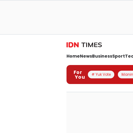
Home
News
Business
Sport
Te
For
# Yuk Vote
Iklanin
You