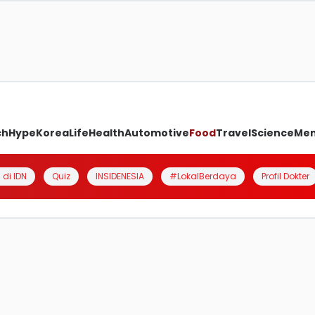
ch
Hype
Korea
Life
Health
Automotive
Food
Travel
Science
Me
 di IDN
Quiz
INSIDENESIA
#LokalBerdaya
Profil Dokter