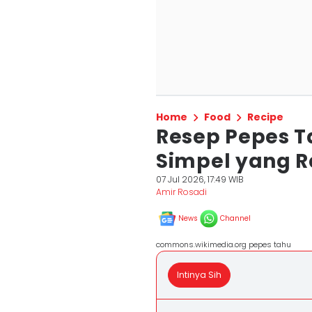
Home
Food
Recipe
Resep Pepes T
Simpel yang 
07 Jul 2026, 17:49 WIB
Amir Rosadi
News
Channel
commons.wikimedia.org pepes tahu
Intinya Sih