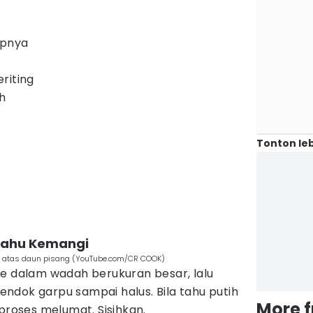
upnya
riting
h
Tonton leb
Tahu Kemangi
di atas daun pisang (YouTube.com/CR COOK)
e dalam wadah berukuran besar, lalu
dok garpu sampai halus. Bila tahu putih
More 
proses melumat. Sisihkan.