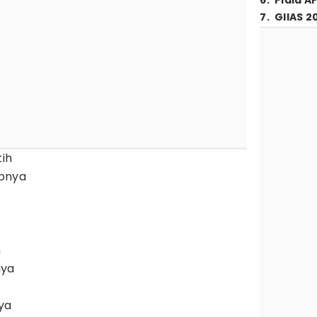
6
.
Piala A
7
.
GIIAS 2
tih
pnya
h
nya
ya