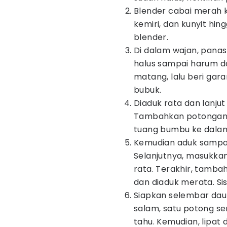
Blender cabai merah k
kemiri, dan kunyit hin
blender.
Di dalam wajan, pana
halus sampai harum d
matang, lalu beri gara
bubuk.
Diaduk rata dan lanju
Tambahkan potongan t
tuang bumbu ke dalam
Kemudian aduk sampa
Selanjutnya, masukkan 
rata. Terakhir, tamb
dan diaduk merata. Sis
Siapkan selembar daun
salam, satu potong s
tahu. Kemudian, lipat