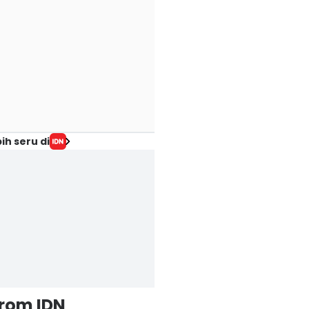
ih seru di
from IDN