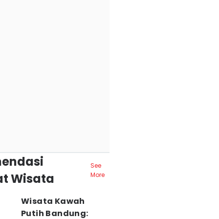
endasi
See
t Wisata
More
Wisata Kawah
Putih Bandung: