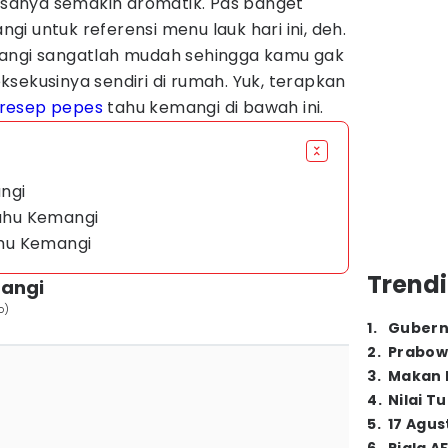
anya semakin aromatik. Pas banget
i untuk referensi menu lauk hari ini, deh.
mangi sangatlah mudah sehingga kamu gak
sekusinya sendiri di rumah. Yuk, terapkan
resep pepes
tahu kemangi di bawah ini.
ngi
ahu Kemangi
hu Kemangi
Trendi
angi
o)
1
.
Gubern
2
.
Prabow
3
.
Makan B
4
.
Nilai T
5
.
17 Agus