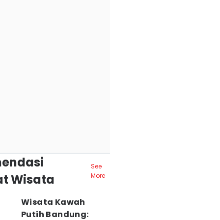
endasi
See
t Wisata
More
Wisata Kawah
Putih Bandung: