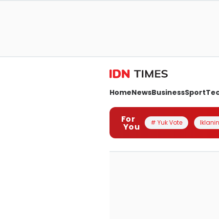
Home
News
Business
Sport
Te
For
# Yuk Vote
Iklanin
You