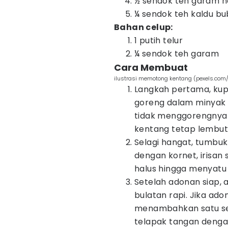
½ sendok teh garam h
¼ sendok teh kaldu b
Bahan celup:
1 putih telur
¼ sendok teh garam
Cara Membuat
ilustrasi memotong kentang (pexels.com/
Langkah pertama, kup
goreng dalam minyak 
tidak menggorengnya 
kentang tetap lembut 
Selagi hangat, tumbuk
dengan kornet, irisan 
halus hingga menyatu 
​Setelah adonan siap,
bulatan rapi. Jika ad
menambahkan satu se
telapak tangan dengan