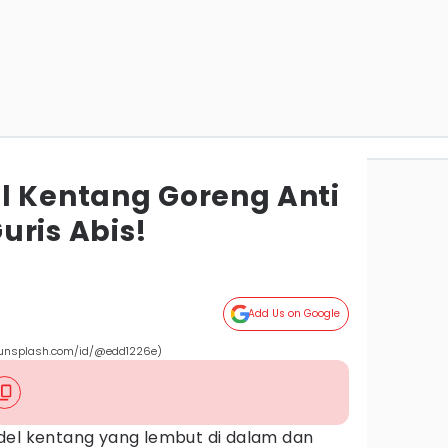
l Kentang Goreng Anti
uris Abis!
Add Us on Google
g (unsplash.com/id/@edd1226e)
del kentang yang lembut di dalam dan