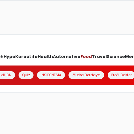
ch
Hype
Korea
Life
Health
Automotive
Food
Travel
Science
Me
 di IDN
Quiz
INSIDENESIA
#LokalBerdaya
Profil Dokter