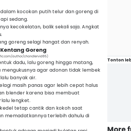
dalam kocokan putih telur dan goreng di
api sedang.
ya kecokelatan, balik sekali saja. Angkat
u.
ang goreng selagi hangat dan renyah.
 Kentang Goreng
ific.com/author/chandlervid85)
Tonton leb
ntuk dadu, lalu goreng hingga matang,
au mengukusnya agar adonan tidak lembek
alu banyak air.
elagi masih panas agar lebih cepat halus
an blender karena bisa membuat
lalu lengket.
kedel tetap cantik dan kokoh saat
n memadatkannya terlebih dahulu di
More 
entuk adonan menjadi bulatan rapi