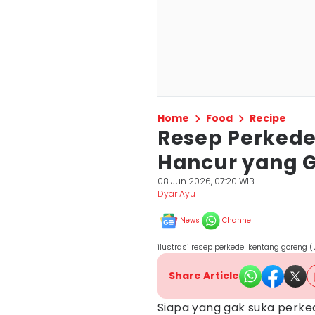
Home
Food
Recipe
Resep Perkede
Hancur yang G
08 Jun 2026, 07:20 WIB
Dyar Ayu
News
Channel
ilustrasi resep perkedel kentang goren
Share Article
Siapa yang gak suka perke