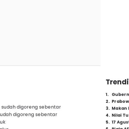
Trendi
1
.
Gubern
2
.
Prabow
 sudah digoreng sebentar
3
.
Makan B
sudah digoreng sebentar
4
.
Nilai T
buk
5
.
17 Agus