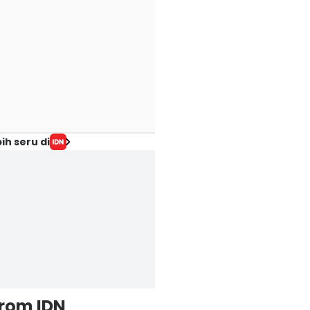
ih seru di
from IDN