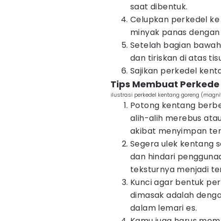
saat dibentuk.
Celupkan perkedel ke 
minyak panas dengan 
Setelah bagian bawahn
dan tiriskan di atas tis
Sajikan perkedel kent
Tips Membuat Perkede
ilustrasi perkedel kentang goreng (magn
Potong kentang berbe
alih-alih merebus at
akibat menyimpan terl
Segera ulek kentang s
dan hindari pengguna
teksturnya menjadi ter
Kunci agar bentuk per
dimasak adalah denga
dalam lemari es.
Kamu juga harus memb