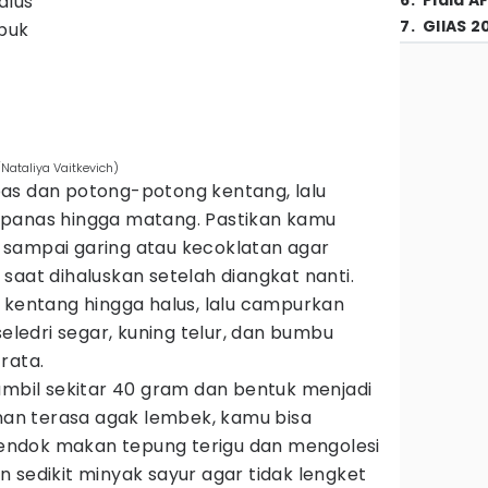
alus
6
.
Piala A
7
.
GIIAS 2
ubuk
Nataliya Vaitkevich)
as dan potong-potong kentang, lalu
panas hingga matang. Pastikan kamu
sampai garing atau kecoklatan agar
saat dihaluskan setelah diangkat nanti.
 kentang hingga halus, lalu campurkan
seledri segar, kuning telur, dan bumbu
rata.
 ambil sekitar 40 gram dan bentuk menjadi
onan terasa agak lembek, kamu bisa
ndok makan tepung terigu dan mengolesi
 sedikit minyak sayur agar tidak lengket