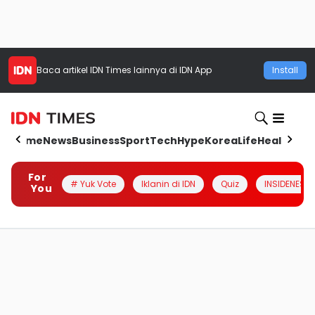
Baca artikel
IDN Times
lainnya di IDN App
Install
Home
News
Business
Sport
Tech
Hype
Korea
Life
Health
Aut
For
# Yuk Vote
Iklanin di IDN
Quiz
INSIDENESIA
You