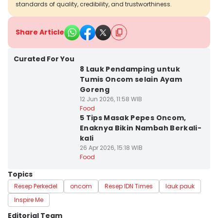
standards of quality, credibility, and trustworthiness.
Share Article
Curated For You
8 Lauk Pendamping untuk
Tumis Oncom selain Ayam
Goreng
12 Jun 2026, 11:58 WIB
Food
5 Tips Masak Pepes Oncom,
Enaknya Bikin Nambah Berkali-
kali
26 Apr 2026, 15:18 WIB
Food
Topics
Resep Perkedel
oncom
Resep IDN Times
lauk pauk
Inspire Me
Editorial Team