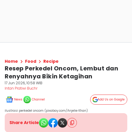
Home
Food
Recipe
Resep Perkedel Oncom, Lembut dan
Renyahnya Bikin Ketagihan
17 Jun 2026, 10:58 WIB
Intan Pratiwi Buchr
News
Channel
Add Us on Google
ilustrasi perkedel oncom (pixabay.com/Anjelie Khan)
Share Article