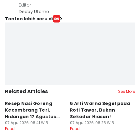
Editor
Debby Utomo
Tonton lebih seru di
Related Articles
See More
Resep Nasi Goreng
5 Arti Warna Segel pada
R
Kecombrang Teri,
Roti Tawar, Bukan
P
Hidangan 17 Agustus
Sekadar Hiasan!
C
yang Kaya Rasa
07 Agu 2026, 08:41 WIB
07 Agu 2026, 08:25 WIB
S
07
Food
Food
Fo