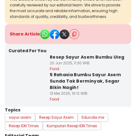
carefully reviewed by our editorial team. We strive to provide
the most accurate and reliable information, ensuring high
standards of quality, credibility, and trustworthiness.
Share Article
Curated For You
Resep Sayur Asem Bumbu Uleg
20 Jun 2025, 11:30 WIB
Food
5 Rahasia Bumbu Sayur Asem
Sunda Tak Berminyak, Segar
Bikin Nagih!
13 Mei 2025, 19:12 WIB
Food
Topics
sayur asem
Resep Sayur Asem
Educate me
Resep IDN Times
Kumpulan Resep IDN Times
Editorial Team