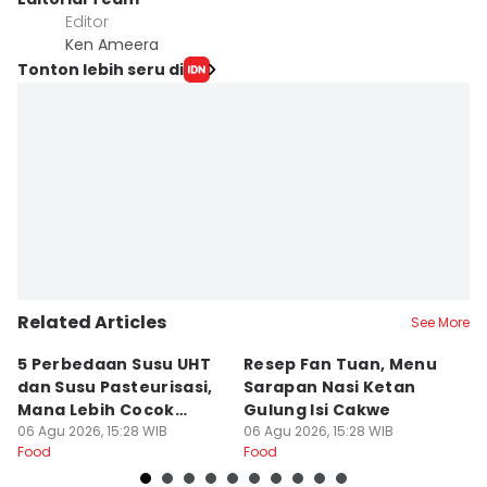
Editor
Ken Ameera
Tonton lebih seru di
Related Articles
See More
5 Perbedaan Susu UHT
Resep Fan Tuan, Menu
5
dan Susu Pasteurisasi,
Sarapan Nasi Ketan
L
Mana Lebih Cocok
Gulung Isi Cakwe
A
Untukmu?
06 Agu 2026, 15:28 WIB
06 Agu 2026, 15:28 WIB
Fa
06
Food
Food
Fo