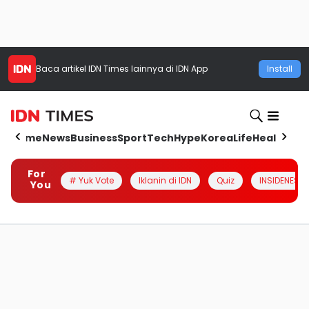
Baca artikel
IDN Times
lainnya di IDN App
Install
Home
News
Business
Sport
Tech
Hype
Korea
Life
Health
Aut
For
# Yuk Vote
Iklanin di IDN
Quiz
INSIDENESIA
You