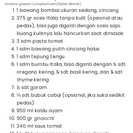
ilustrasi gnocchi (unsplash.com/Gábor Molnár)
1 bawang bombai ukuran sedang, cincang
375 gr sosis Italia tanpa kulit (opsional atau
pedas), bisa juga diganti dengan sosis sapi,
buang kulitnya lalu hancurkan saat dimasak
3 sdm pasta tomat
1 sdm bawang putih cincang halus
1 sdm tepung terigu
1 sdm bumbu Italia, bisa diganti dengan ½ sdt
oregano kering, ¼ sdt basil kering, dan ¼ sdt
thyme
kering
½ sdt garam
⅛ sdt bubuk cabai (opsional, jika suka sedikit
pedas)
950 ml kaldu ayam
500 gr
gnocchi
240 ml saus tomat