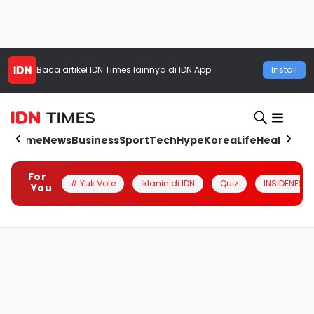
Baca artikel
IDN Times
lainnya di IDN App
Install
Home
News
Business
Sport
Tech
Hype
Korea
Life
Health
Aut
For
# Yuk Vote
Iklanin di IDN
Quiz
INSIDENESIA
You