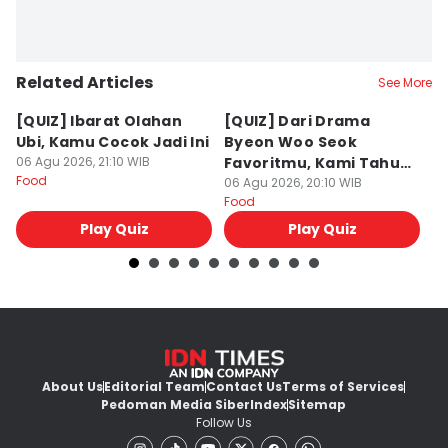
Related Articles
See More
[QUIZ] Ibarat Olahan
[QUIZ] Dari Drama
B
Ubi, Kamu Cocok Jadi Ini
Byeon Woo Seok
M
06 Agu 2026, 21:10 WIB
Favoritmu, Kami Tahu
P
Food
Makanan yang Cocok
06 Agu 2026, 20:10 WIB
B
06
Food
Fo
untukmu
Play Quiz
Play Quiz
About Us
Editorial Team
Contact Us
Terms of Services
Pedoman Media Siber
Index
Sitemap
Follow Us