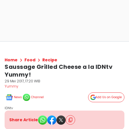
Home
Food
Recipe
Saussage Grilled Cheese a la IDNtv
Yummy!
29 Mei 2017, 17:20 WIB
Yummy
News
Channel
Add Us on Google
IDNtv
Share Article