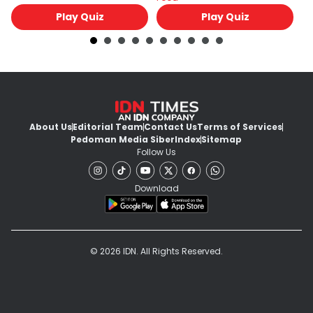
untukmu
Play Quiz
Play Quiz
About Us
Editorial Team
Contact Us
Terms of Services
Pedoman Media Siber
Index
Sitemap
Follow Us
Download
© 2026 IDN. All Rights Reserved.