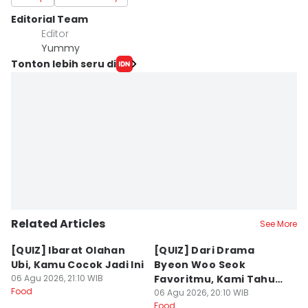
Editorial Team
Editor
Yummy
Tonton lebih seru di
Related Articles
See More
[QUIZ] Ibarat Olahan
[QUIZ] Dari Drama
B
Ubi, Kamu Cocok Jadi Ini
Byeon Woo Seok
M
06 Agu 2026, 21:10 WIB
Favoritmu, Kami Tahu
P
Food
Makanan yang Cocok
06 Agu 2026, 20:10 WIB
B
06
Food
Fo