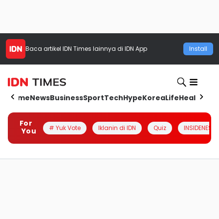
Baca artikel
IDN Times
lainnya di IDN App
Install
Home
News
Business
Sport
Tech
Hype
Korea
Life
Health
Aut
For
# Yuk Vote
Iklanin di IDN
Quiz
INSIDENESIA
You