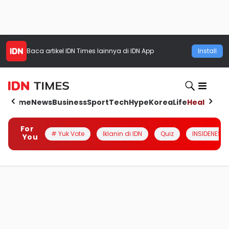
Baca artikel
IDN Times
lainnya di IDN App
Install
Home
News
Business
Sport
Tech
Hype
Korea
Life
Health
Aut
For
# Yuk Vote
Iklanin di IDN
Quiz
INSIDENESIA
You