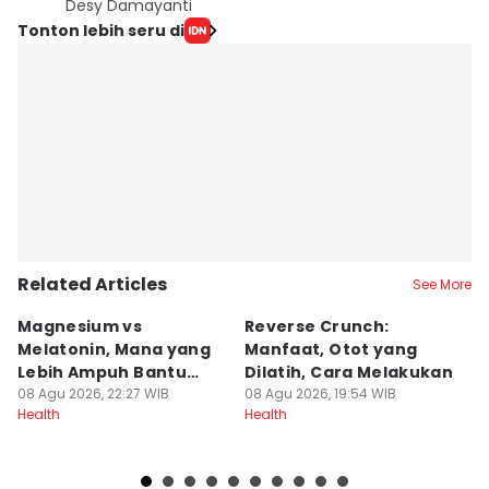
Desy Damayanti
Tonton lebih seru di
Related Articles
See More
Magnesium vs
Reverse Crunch:
B
Melatonin, Mana yang
Manfaat, Otot yang
M
Lebih Ampuh Bantu
Dilatih, Cara Melakukan
I
Tidur?
08 Agu 2026, 22:27 WIB
08 Agu 2026, 19:54 WIB
08
Health
Health
He