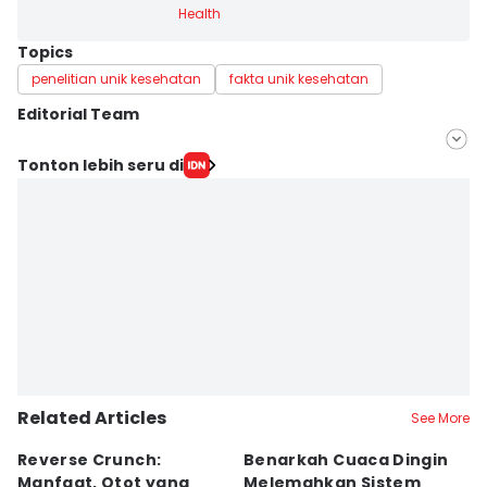
Health
Topics
penelitian unik kesehatan
fakta unik kesehatan
Editorial Team
Editor
Tonton lebih seru di
Bayu D. Wicaksono
Editor
Yudha ‎
Related Articles
See More
Reverse Crunch:
Benarkah Cuaca Dingin
M
Manfaat, Otot yang
Melemahkan Sistem
B