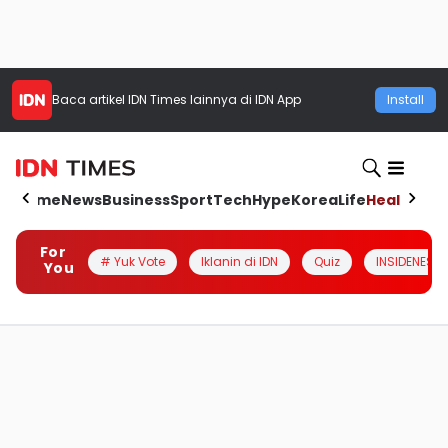
Baca artikel
IDN Times
lainnya di IDN App
Install
Home
News
Business
Sport
Tech
Hype
Korea
Life
Health
Aut
For
# Yuk Vote
Iklanin di IDN
Quiz
INSIDENESIA
You