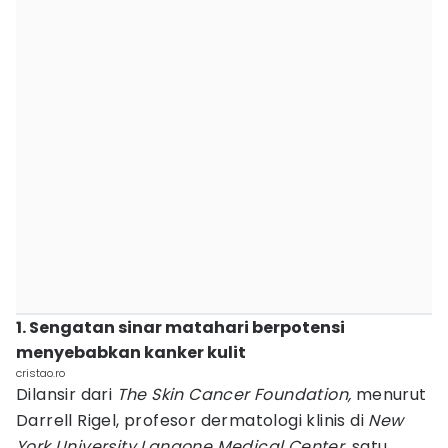
1. Sengatan sinar matahari berpotensi
menyebabkan kanker kulit
cristao.ro
Dilansir dari
The Skin Cancer Foundation,
menurut
Darrell Rigel, profesor dermatologi klinis di
New
York University Langone Medical Center
, satu