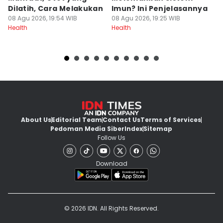
Dilatih, Cara Melakukan
Imun? Ini Penjelasannya
S
08 Agu 2026, 19:54 WIB
08 Agu 2026, 19:25 WIB
08
Health
Health
He
About Us
Editorial Team
Contact Us
Terms of Services
Pedoman Media Siber
Index
Sitemap
Follow Us
Download
© 2026 IDN. All Rights Reserved.