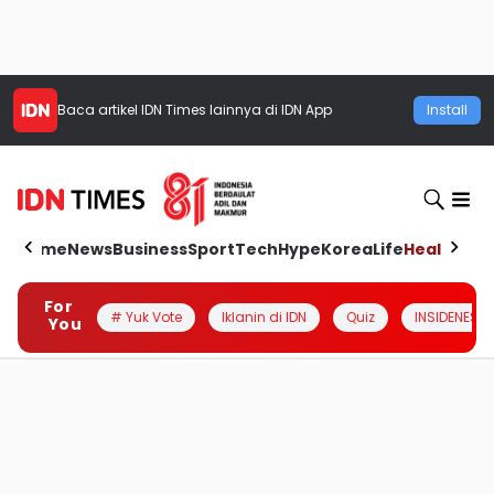
Baca artikel
IDN Times
lainnya di IDN App
Install
Home
News
Business
Sport
Tech
Hype
Korea
Life
Health
Aut
For
# Yuk Vote
Iklanin di IDN
Quiz
INSIDENESIA
You