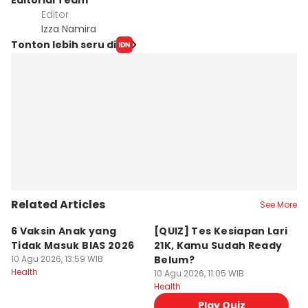
Editorial Team
Editor
Izza Namira
Tonton lebih seru di
Related Articles
See More
6 Vaksin Anak yang
[QUIZ] Tes Kesiapan Lari
C
Tidak Masuk BIAS 2026
21K, Kamu Sudah Ready
M
10 Agu 2026, 13:59 WIB
Belum?
T
Health
10 Agu 2026, 11:05 WIB
10
Health
He
Play Quiz