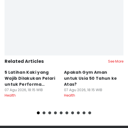
Related Articles
See More
5 Latihan Kaki yang
Apakah Gym Aman
P
Wajib Dilakukan Pelari
untuk Usia 50 Tahun ke
N
untuk Performa
Atas?
B
Maksimal
07 Agu 2026, 18:15 WIB
07 Agu 2026, 18:15 WIB
07
Health
Health
He