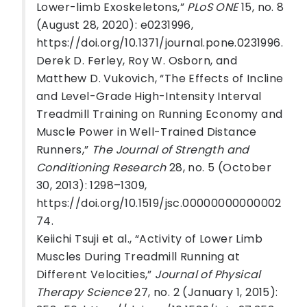
Lower-limb Exoskeletons,”
PLoS ONE
15, no. 8
(August 28, 2020): e0231996,
https://doi.org/10.1371/journal.pone.0231996.
Derek D. Ferley, Roy W. Osborn, and
Matthew D. Vukovich, “The Effects of Incline
and Level-Grade High-Intensity Interval
Treadmill Training on Running Economy and
Muscle Power in Well-Trained Distance
Runners,”
The Journal of Strength and
Conditioning Research
28, no. 5 (October
30, 2013): 1298–1309,
https://doi.org/10.1519/jsc.00000000000002
74.
Keiichi Tsuji et al., “Activity of Lower Limb
Muscles During Treadmill Running at
Different Velocities,”
Journal of Physical
Therapy Science
27, no. 2 (January 1, 2015):