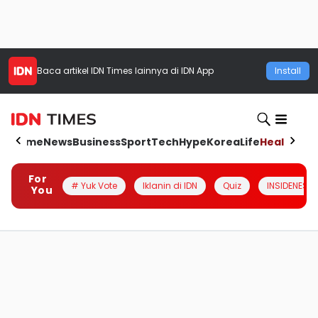
Baca artikel
IDN Times
lainnya di IDN App
Install
Home
News
Business
Sport
Tech
Hype
Korea
Life
Health
Aut
For
# Yuk Vote
Iklanin di IDN
Quiz
INSIDENESIA
You