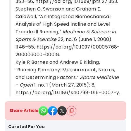
353–56, https://doi.org/10.1589/jpts.27.353.
Stephen C. Swanson and Graham E.
Caldwell, “An Integrated Biomechanical
Analysis of High Speed Incline and Level
Treadmill Running,”
Medicine & Science in
Sports & Exercise
32, no. 6 (June 1, 2000):
1146–55, https://doi.org/10.1097/00005768-
200006000-00018.
Kyle R Barnes and Andrew E Kilding,
“Running Economy: Measurement, Norms,
and Determining Factors,”
Sports Medicine
- Open
1, no. 1 (March 27, 2015): 8,
https://doi.org/10.1186/s40798-015-0007-y.
Share Article
Curated For You