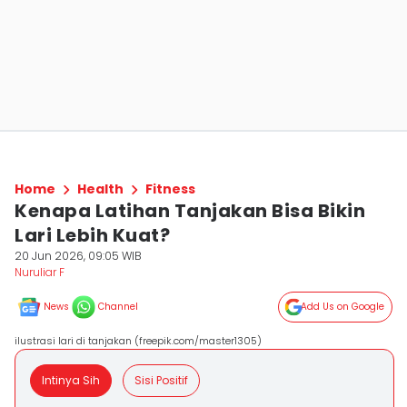
Home
Health
Fitness
Kenapa Latihan Tanjakan Bisa Bikin
Lari Lebih Kuat?
20 Jun 2026, 09:05 WIB
Nuruliar F
News
Channel
Add Us on Google
ilustrasi lari di tanjakan (freepik.com/master1305)
Intinya Sih
Sisi Positif