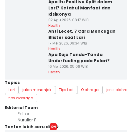
Apa Itu Positive Split dalam
Lari? Ketahui Manfaat dan
Risikonya
02 Agu 2026, 08:17 WIB
Health
Anti Lecet, 7 Cara Mencegah
Blister saat Lari
17 Mei 2026, 09:34 WIB
Health
Apa Saja Tanda-Tanda
Underfueling pada Pelari?
16 Mei 2026, 05:06 WIB
Health
Topics
Lari
jalan menanjak
Tips Lari
Olahraga
jenis olahrag
tips olahraga
Editorial Team
Editor
Nuruliar F
Tonton lebih seru di