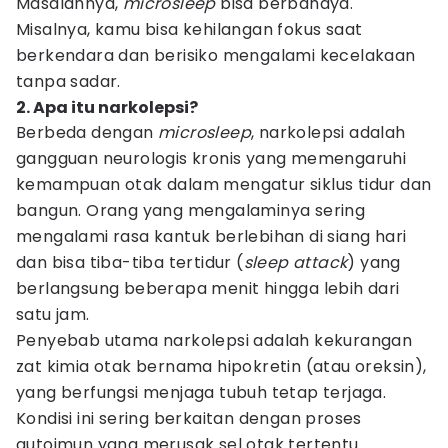
Masalahnya,
microsleep
bisa berbahaya.
Misalnya, kamu bisa kehilangan fokus saat
berkendara dan berisiko mengalami kecelakaan
tanpa sadar.
2. Apa itu narkolepsi?
Berbeda dengan
microsleep
, narkolepsi adalah
gangguan neurologis kronis yang memengaruhi
kemampuan otak dalam mengatur siklus tidur dan
bangun. Orang yang mengalaminya sering
mengalami rasa kantuk berlebihan di siang hari
dan bisa tiba-tiba tertidur (
sleep
attack
) yang
berlangsung beberapa menit hingga lebih dari
satu jam.
Penyebab utama narkolepsi adalah kekurangan
zat kimia otak bernama hipokretin (atau oreksin),
yang berfungsi menjaga tubuh tetap terjaga.
Kondisi ini sering berkaitan dengan proses
autoimun yang merusak sel otak tertentu.