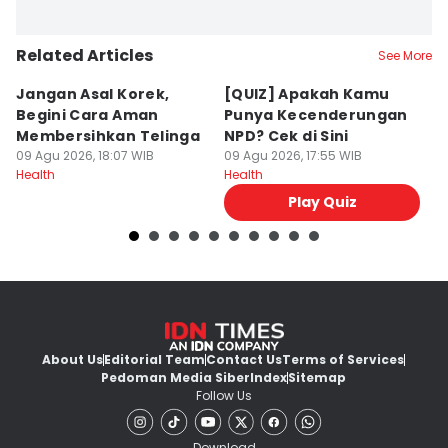
Related Articles
See More
Jangan Asal Korek,
[QUIZ] Apakah Kamu
C
Begini Cara Aman
Punya Kecenderungan
P
Membersihkan Telinga
NPD? Cek di Sini
M
09 Agu 2026, 18:07 WIB
09 Agu 2026, 17:55 WIB
09
Health
Health
He
Play Quiz
About Us
Editorial Team
Contact Us
Terms of Services
Pedoman Media Siber
Index
Sitemap
Follow Us
Download