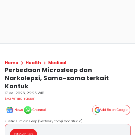
Home
Health
Medical
Perbedaan Microsleep dan
Narkolepsi, Sama-sama terkait
Kantuk
17 Mei 2026, 22:25 WIB
Eka Amira Yasien
News
Channel
Add Us on Google
ilustrasi microsleep (vecteezy.com/Chot Studio)
Intinya Sih