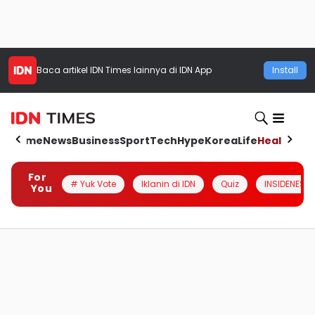
Baca artikel
IDN Times
lainnya di IDN App
Install
Home
News
Business
Sport
Tech
Hype
Korea
Life
Health
Aut
For
# Yuk Vote
Iklanin di IDN
Quiz
INSIDENESIA
You