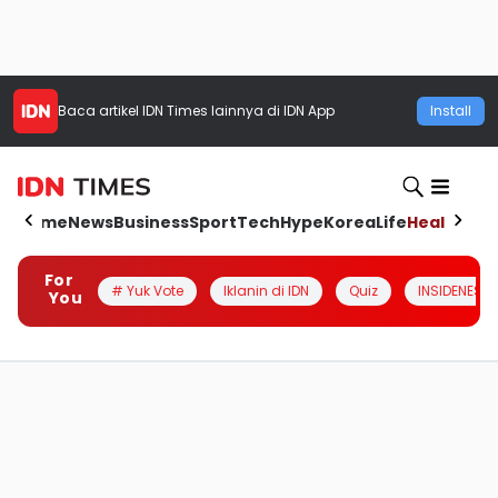
Baca artikel
IDN Times
lainnya di IDN App
Install
Home
News
Business
Sport
Tech
Hype
Korea
Life
Health
Aut
For
# Yuk Vote
Iklanin di IDN
Quiz
INSIDENESIA
You