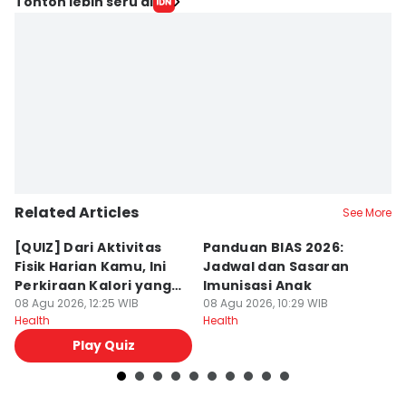
Editor
Tonton lebih seru di
Bayu D. Wicaksono
Editor
Nuruliar F
Editor
Izza Namira
Editor
Jumawan Syahrudin
Related Articles
Editor
See More
Delvia Y Oktaviani
[QUIZ] Dari Aktivitas
Panduan BIAS 2026:
[
Fisik Harian Kamu, Ini
Jadwal dan Sasaran
B
Editor
Perkiraan Kalori yang
Imunisasi Anak
B
Bayu Aditya Suryanto
Kamu Bakar
08 Agu 2026, 12:25 WIB
08 Agu 2026, 10:29 WIB
08
Health
Health
He
Play Quiz