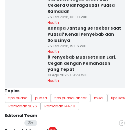
Cedera Olahraga saat Puasa
Ramadan
26 Feb 2026, 08:03 WIB
Health
Kenapa Jantung Berdebar saat
Puasa? Kenali Penyebab dan
Solusinya
25 Feb 2026, 19:06 WIB
Health
8 Penyebab Mual setelah Lari,
Cegah dengan Pemanasan
yang Tepat
18 Agu 2025, 09:29 WIB
Health
Topics
tips puasa
puasa
tips puasa lancar
mual
tips keseh
Ramadan 2026
Ramadan 1447 H
Editorial Team
3+