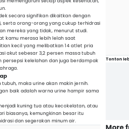
drasi memengaruhi setiap aspek kesehatan,
un.
dek secara signifikan dikaitkan dengan
, serta orang-orang yang cukup terhidrasi
kan mereka yang tidak, menurut studi.
at kamu merasa lebih lelah saat
ian kecil yang melibatkan 14 atlet pria
i akut sebesar 3,2 persen massa tubuh
Tonton leb
persepsi kelelahan dan juga berdampak
lahraga.
lap
tubuh, maka urine akan makin jernih.
gan baik adalah warna urine hampir sama
enjadi kuning tua atau kecokelatan, atau
ri biasanya, kemungkinan besar itu
drasi dan segerakan minum air.
More 