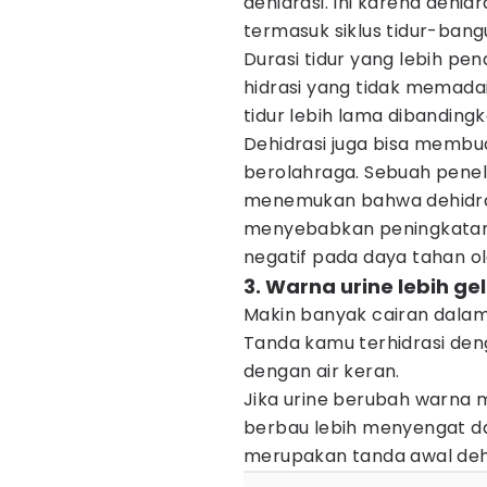
dehidrasi. Ini karena dehi
termasuk siklus tidur-bang
Durasi tidur yang lebih pen
hidrasi yang tidak memadai
tidur lebih lama dibanding
Dehidrasi juga bisa membu
berolahraga. Sebuah penelit
menemukan bahwa dehidras
menyebabkan peningkatan 
negatif pada daya tahan o
3. Warna urine lebih ge
Makin banyak cairan dalam 
Tanda kamu terhidrasi den
dengan air keran.
Jika urine berubah warna m
berbau lebih menyengat da
merupakan tanda awal dehi