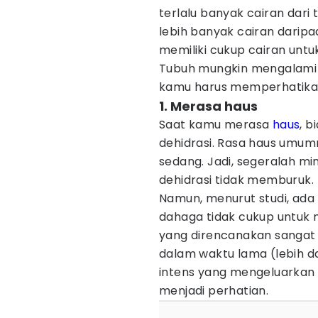
terlalu banyak cairan dari 
lebih banyak cairan darip
memiliki cukup cairan untu
Tubuh mungkin mengalami de
kamu harus memperhatikan ci
1. Merasa haus
Saat kamu merasa
haus
, 
dehidrasi. Rasa haus umumn
sedang. Jadi, segeralah mi
dehidrasi tidak memburuk.
Namun, menurut studi, ad
dahaga tidak cukup untuk 
yang direncanakan sangat di
dalam waktu lama (lebih da
intens yang mengeluarkan b
menjadi perhatian.