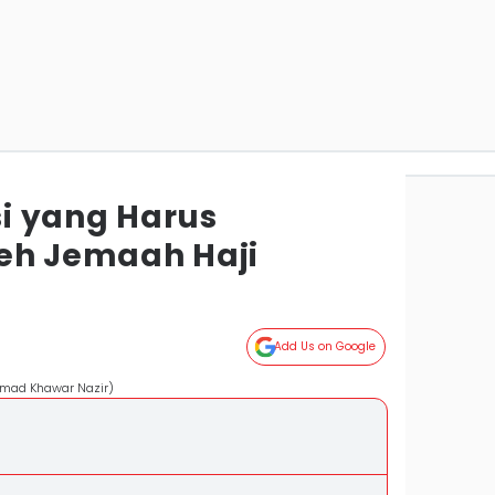
asi yang Harus
eh Jemaah Haji
Add Us on Google
mmad Khawar Nazir)