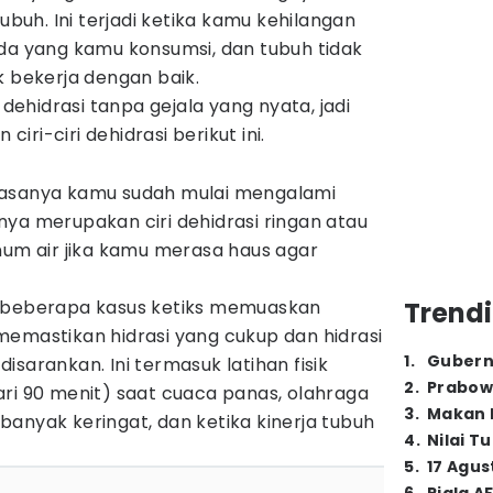
tubuh. Ini terjadi ketika kamu kehilangan
ada yang kamu konsumsi, dan tubuh tidak
k bekerja dengan baik.
hidrasi tanpa gejala yang nyata, jadi
ri-ciri dehidrasi berikut ini.
biasanya kamu sudah mulai mengalami
ya merupakan ciri dehidrasi ringan atau
num air jika kamu merasa haus agar
a beberapa kasus ketiks memuaskan
Trendi
memastikan hidrasi yang cukup dan hidrasi
1
.
Gubern
sarankan. Ini termasuk latihan fisik
2
.
Prabow
ri 90 menit) saat cuaca panas, olahraga
3
.
Makan B
anyak keringat, dan ketika kinerja tubuh
4
.
Nilai T
5
.
17 Agus