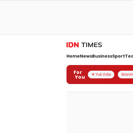
Home
News
Business
Sport
Te
For
# Yuk Vote
Iklanin
You