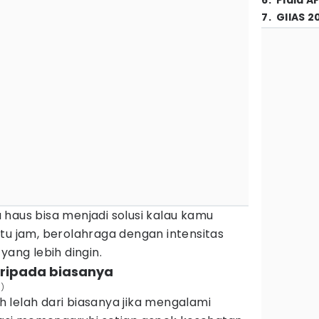
6
.
Piala A
7
.
GIIAS 2
haus bisa menjadi solusi kalau kamu
tu jam, berolahraga dengan intensitas
yang lebih dingin.
daripada biasanya
m)
 lelah dari biasanya jika mengalami