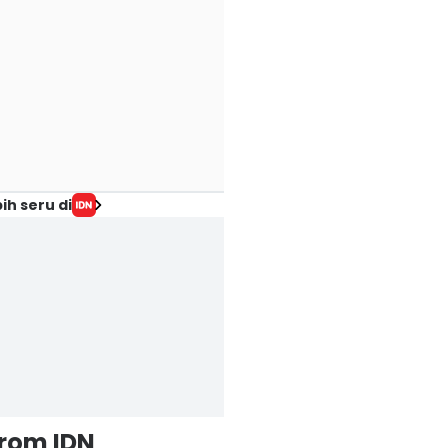
ih seru di
from IDN