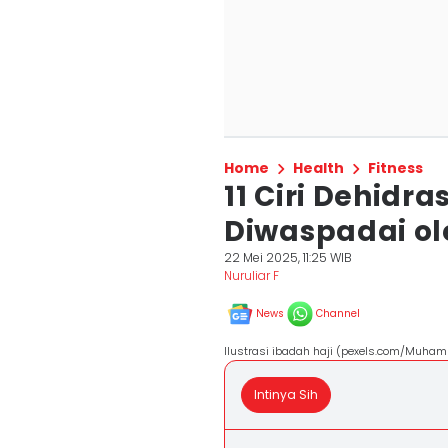
Home
Health
Fitness
11 Ciri Dehidr
Diwaspadai ol
22 Mei 2025, 11:25 WIB
Nuruliar F
News
Channel
Ilustrasi ibadah haji (pexels.com/Muha
Intinya Sih