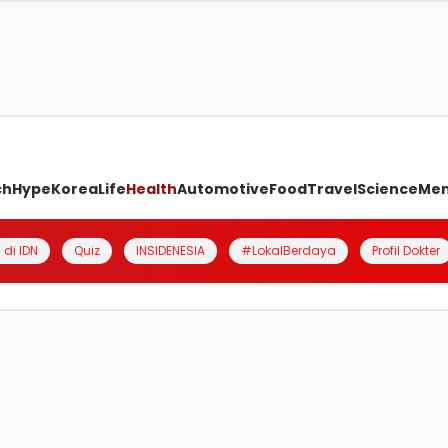
ch
Hype
Korea
Life
Health
Automotive
Food
Travel
Science
Me
 di IDN
Quiz
INSIDENESIA
#LokalBerdaya
Profil Dokter