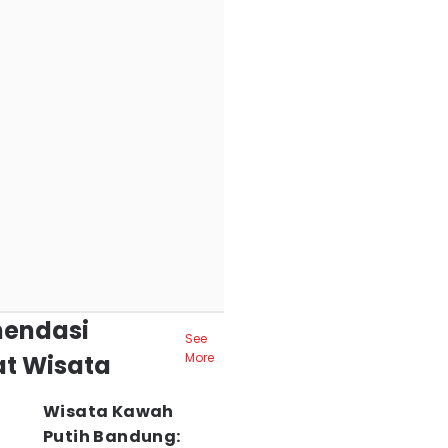
endasi
See
t Wisata
More
Wisata Kawah
Putih Bandung: