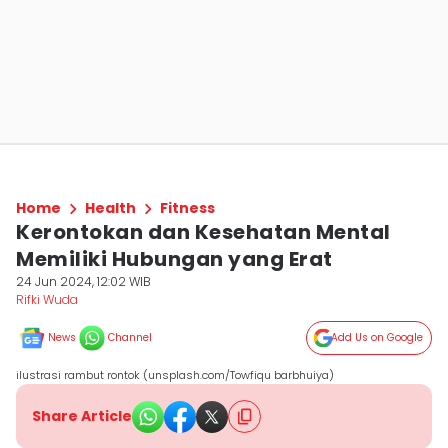
Home
Health
Fitness
Kerontokan dan Kesehatan Mental
Memiliki Hubungan yang Erat
24 Jun 2024, 12:02 WIB
Rifki Wuda
News
Channel
Add Us on Google
ilustrasi rambut rontok (unsplash.com/Towfiqu barbhuiya)
Share Article