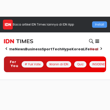
Baca artikel
IDN Times
lainnya di IDN App
Install
Home
News
Business
Sport
Tech
Hype
Korea
Life
Health
Aut
For
# Yuk Vote
Iklanin di IDN
Quiz
INSIDENESIA
You