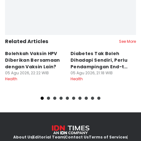
Related Articles
See More
Bolehkah Vaksin HPV
Diabetes Tak Boleh
E
Diberikan Bersamaan
Dihadapi Sendiri, Perlu
B
dengan Vaksin Lain?
Pendampingan End-to-
M
05 Agu 2026, 22:22 WIB
End
05 Agu 2026, 21:18 WIB
05
Health
Health
He
About Us
Editorial Team
Contact Us
Terms of Services