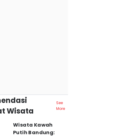
endasi
See
t Wisata
More
Wisata Kawah
Putih Bandung: