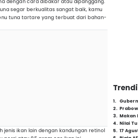
una dengan cara dibakar atau dipanggang.
tuna segar berkualitas sangat baik, kamu
u tuna tartare yang terbuat dari bahan-
Trendi
1
.
Gubern
2
.
Prabow
3
.
Makan B
4
.
Nilai T
h jenis ikan lain dengan kandungan retinol
5
.
17 Agus