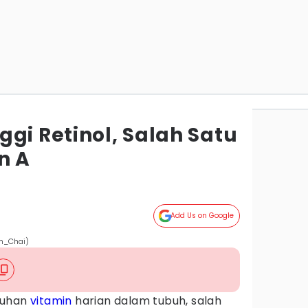
gi Retinol, Salah Satu
n A
Add Us on Google
yn_Chai)
tuhan
vitamin
harian dalam tubuh, salah