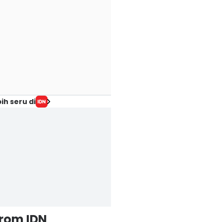
ih seru di
from IDN