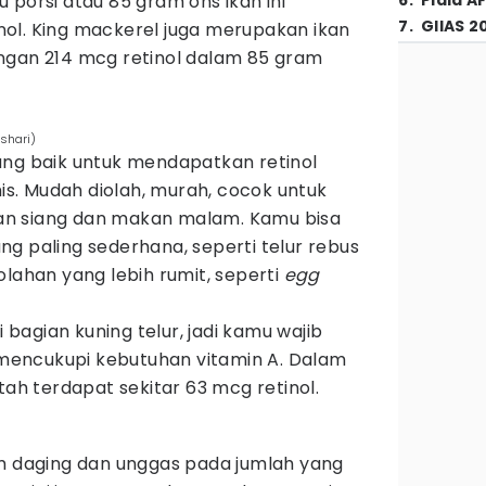
 porsi atau 85 gram ons ikan ini
6
.
Piala A
7
.
GIIAS 2
ol. King mackerel juga merupakan ikan
ngan 214 mcg retinol dalam 85 gram
shari)
ang baik untuk mendapatkan retinol
. Mudah diolah, murah, cocok untuk
n siang dan makan malam. Kamu bisa
g paling sederhana, seperti telur rebus
olahan yang lebih rumit, seperti
egg
i bagian kuning telur, jadi kamu wajib
n mencukupi kebutuhan vitamin A. Dalam
tah terdapat sekitar 63 mcg retinol.
am daging dan unggas pada jumlah yang