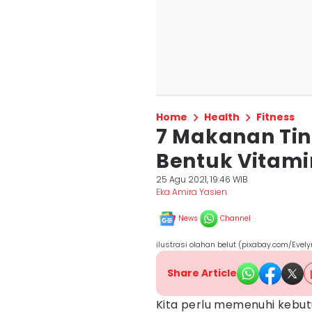
Home
Health
Fitness
7 Makanan Ting
Bentuk Vitami
25 Agu 2021, 19:46 WIB
Eka Amira Yasien
News
Channel
ilustrasi olahan belut (pixabay.com/Evel
Share Article
Kita perlu memenuhi kebu