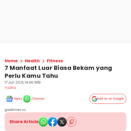
Home
Health
Fitness
7 Manfaat Luar Biasa Bekam yang
Perlu Kamu Tahu
17 Jun 2021, 14:46 WIB
Yudha ‎
News
Channel
Add Us on Google
goodtimes.sc
Share Article