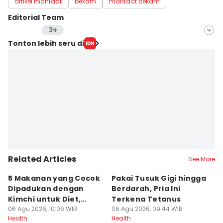
artikel manfaat
bekam
manfaat bekam
Editorial Team
3+
Editor
Tonton lebih seru di
Bayu D. Wicaksono
Editor
Wendy Novianto
Editor
Yudha ‎
Editor
Jumawan Syahrudin
Related Articles
Editor
See More
Bayu Aditya Suryanto
5 Makanan yang Cocok
Pakai Tusuk Gigi hingga
M
Dipadukan dengan
Berdarah, Pria Ini
AS
Kimchi untuk Diet,
Terkena Tetanus
S
Ampuh?
06 Agu 2026, 10:06 WIB
06 Agu 2026, 09:44 WIB
06
Health
Health
He