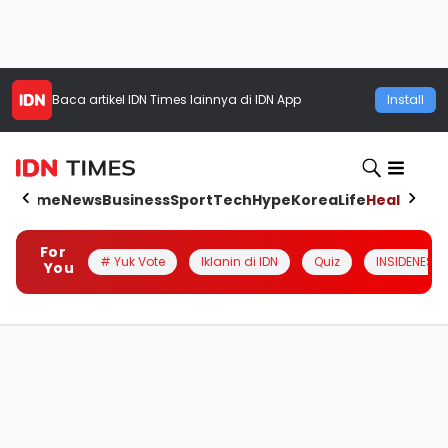
Baca artikel
IDN Times
lainnya di IDN App
Install
Home
News
Business
Sport
Tech
Hype
Korea
Life
Health
Aut
For
# Yuk Vote
Iklanin di IDN
Quiz
INSIDENESIA
You