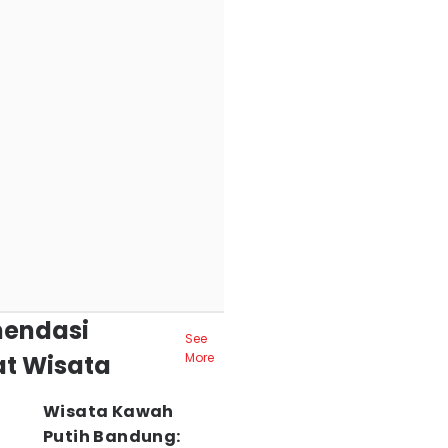
endasi
See
t Wisata
More
Wisata Kawah
Putih Bandung: