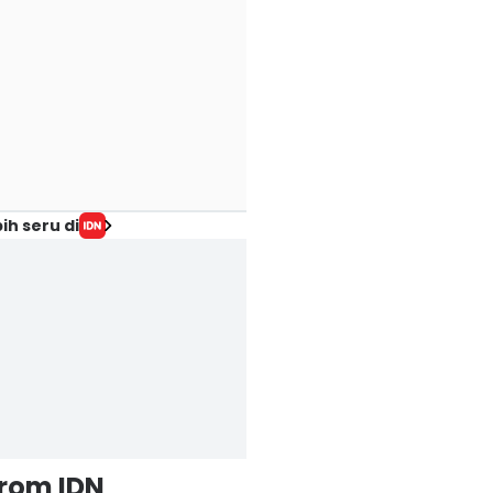
ih seru di
from IDN