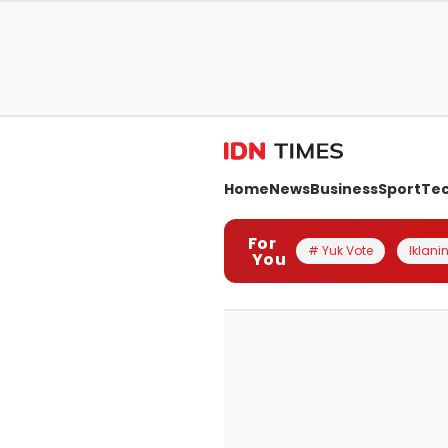
Home
News
Business
Sport
Te
For
# Yuk Vote
Iklanin
You