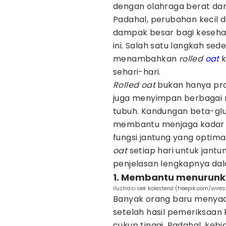
dengan olahraga berat dan
Padahal, perubahan kecil
dampak besar bagi kesehat
ini. Salah satu langkah sed
menambahkan
rolled
oat
k
sehari-hari.
Rolled oat
bukan hanya pra
juga menyimpan berbagai n
tubuh. Kandungan beta-gl
membantu menjaga kadar k
fungsi jantung yang optima
oat
setiap hari untuk jant
penjelasan lengkapnya dalam
1. Membantu menurunkan
ilustrasi cek kolesterol (freepik.com/wires
Banyak orang baru menyad
setelah hasil pemeriksaa
cukup tinggi. Padahal, kebi