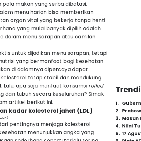
 pola makan yang serba dibatasi.
 dalam menu harian bisa memberikan
an organ vital yang bekerja tanpa henti
erhana yang mulai banyak dipilih adalah
e dalam menu sarapan atau camilan
ktis untuk dijadikan menu sarapan, tetapi
utrisi yang bermanfaat bagi kesehatan
ukan di dalamnya dipercaya dapat
olesterol tetap stabil dan mendukung
l. Lalu, apa saja manfaat konsumsi
rolled
Trendi
ung dan tubuh secara keseluruhan? Simak
 artikel berikut ini.
1
.
Gubern
 kadar kolesterol jahat (LDL)
2
.
Prabow
tock)
3
.
Makan B
ari pentingnya menjaga kolesterol
4
.
Nilai T
n kesehatan menunjukkan angka yang
5
.
17 Agus
asaan sederhana seperti terlalu sering