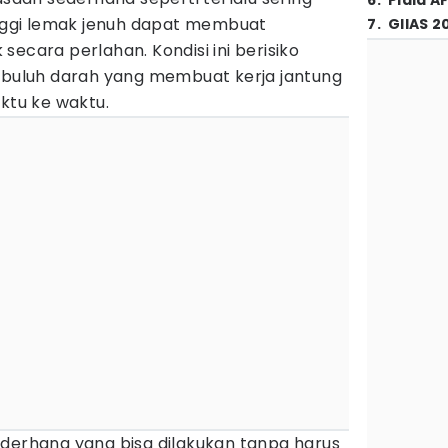
6
.
Piala A
ggi lemak jenuh dapat membuat
7
.
GIIAS 2
secara perlahan. Kondisi ini berisiko
uluh darah yang membuat kerja jantung
aktu ke waktu.
ederhana yang bisa dilakukan tanpa harus