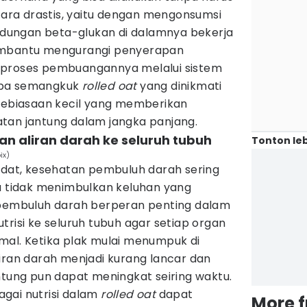
ra drastis, yaitu dengan mengonsumsi
andungan beta-glukan di dalamnya bekerja
embantu mengurangi penyerapan
 proses pembuangannya melalui sistem
apa semangkuk
rolled oat
yang dinikmati
 kebiasaan kecil yang memberikan
tan jantung dalam jangka panjang.
n aliran darah ke seluruh tubuh
Tonton leb
ix)
padat, kesehatan pembuluh darah sering
na tidak menimbulkan keluhan yang
 pembuluh darah berperan penting dalam
trisi ke seluruh tubuh agar setiap organ
mal. Ketika plak mulai menumpuk di
iran darah menjadi kurang lancar dan
ntung pun dapat meningkat seiring waktu.
gai nutrisi dalam
rolled oat
dapat
More 