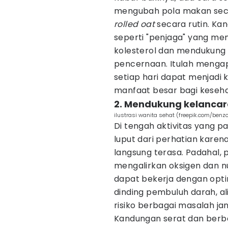
mengubah pola makan seca
rolled oat
secara rutin. K
seperti "penjaga" yang m
kolesterol dan mendukung
pencernaan. Itulah meng
setiap hari dapat menjadi
manfaat besar bagi keseha
2. Mendukung kelancara
ilustrasi wanita sehat (freepik.com/benzo
Di tengah aktivitas yang 
luput dari perhatian kare
langsung terasa. Padahal,
mengalirkan oksigen dan nu
dapat bekerja dengan opti
dinding pembuluh darah, al
risiko berbagai masalah ja
Kandungan serat dan berba