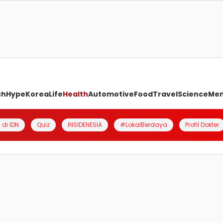
ch
Hype
Korea
Life
Health
Automotive
Food
Travel
Science
Me
 di IDN
Quiz
INSIDENESIA
#LokalBerdaya
Profil Dokter