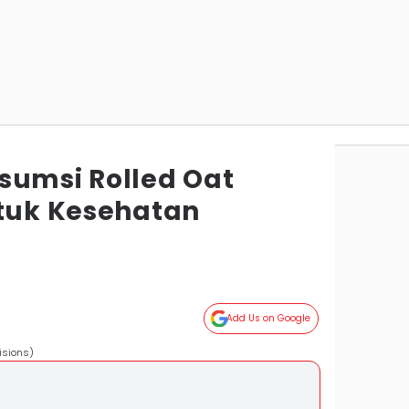
sumsi Rolled Oat
ntuk Kesehatan
Add Us on Google
isions)