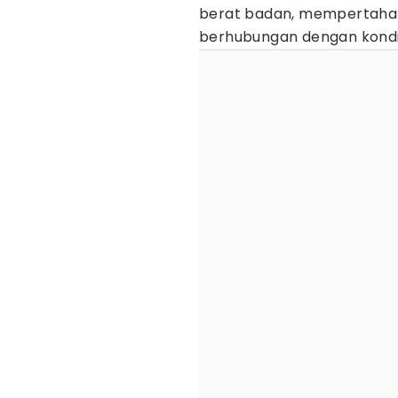
berat badan, mempertahank
berhubungan dengan kondis