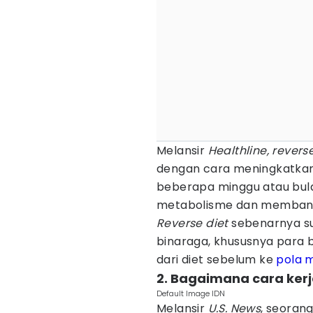
Melansir
Healthline,
revers
dengan cara meningkatkan
beberapa minggu atau bula
metabolisme dan memban
Reverse diet
sebenarnya su
binaraga, khususnya para 
dari diet sebelum ke
pola 
2. Bagaimana cara kerj
Default Image IDN
Melansir
U.S. News
, seorang