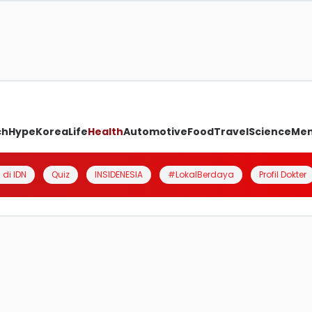
ch
Hype
Korea
Life
Health
Automotive
Food
Travel
Science
Me
 di IDN
Quiz
INSIDENESIA
#LokalBerdaya
Profil Dokter