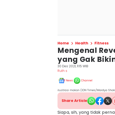
Home
Health
Fitness
Mengenal Reve
yang Gak Bikin
30 Des 2021, 11:15 WIB
Ruth s
News
Channel
ilustrasi makan (IDN Times/Mardya Shak
Share Article
Siapa, sih, yang tidak per