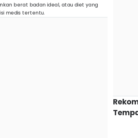
an berat badan ideal, atau diet yang
i medis tertentu.
Rekom
Tempa