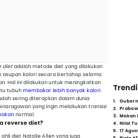
e diet
adalah metode diet yang dilakukan
 asupan kalori secara bertahap selama
n. Hal ini dilakukan untuk meningkatkan
Trendi
tu tubuh
membakar lebih banyak kalori
.
dah sering diterapkan dalam dunia
1
.
Gubern
binaragawan yang ingin melakukan transisi
2
.
Prabow
makan
normal.
3
.
Makan B
a reverse diet?
4
.
Nilai T
5
.
17 Agus
 ahli diet Natalie Allen yang juga