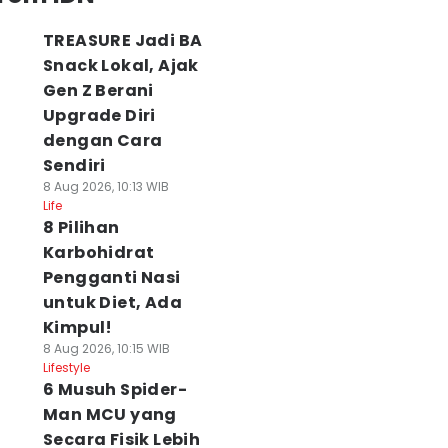
TREASURE Jadi BA
Snack Lokal, Ajak
Gen Z Berani
Upgrade Diri
dengan Cara
Sendiri
8 Aug 2026, 10:13 WIB
Life
8 Pilihan
Karbohidrat
Pengganti Nasi
untuk Diet, Ada
Kimpul!
8 Aug 2026, 10:15 WIB
Lifestyle
6 Musuh Spider-
Man MCU yang
Secara Fisik Lebih