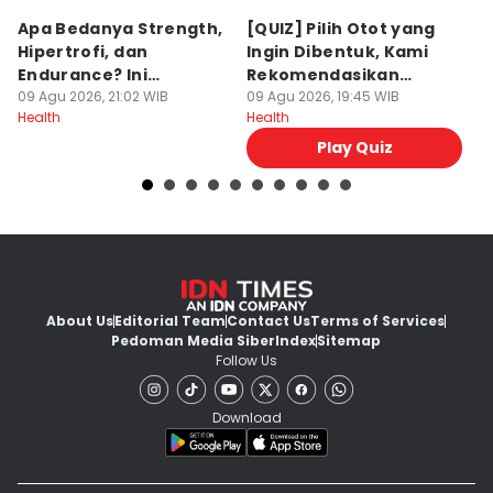
Apa Bedanya Strength,
[QUIZ] Pilih Otot yang
J
Hipertrofi, dan
Ingin Dibentuk, Kami
B
Endurance? Ini
Rekomendasikan
M
Penjelasannya
09 Agu 2026, 21:02 WIB
Latihannya
09 Agu 2026, 19:45 WIB
09
Health
Health
He
Play Quiz
About Us
Editorial Team
Contact Us
Terms of Services
Pedoman Media Siber
Index
Sitemap
Follow Us
Download