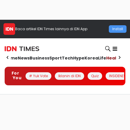
Baca artikel
IDN Times
lainnya di IDN App
Install
Home
News
Business
Sport
Tech
Hype
Korea
Life
Health
Aut
For
# Yuk Vote
Iklanin di IDN
Quiz
INSIDENESIA
You