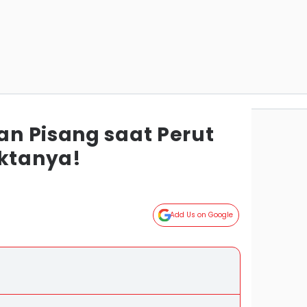
n Pisang saat Perut
aktanya!
Add Us on Google