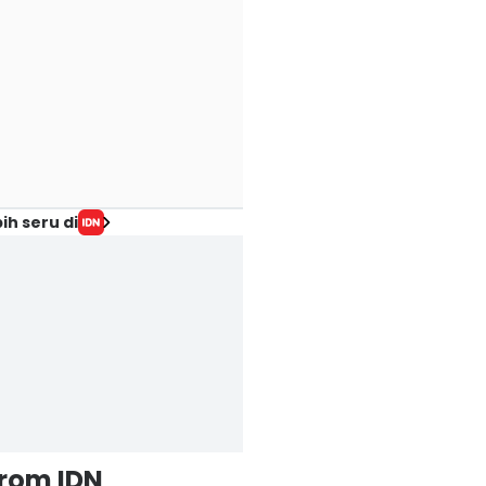
ih seru di
from IDN