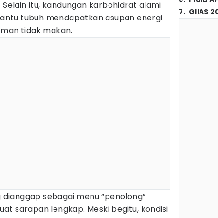
6
.
Piala A
 Selain itu, kandungan karbohidrat alami
7
.
GIIAS 2
antu tubuh mendapatkan asupan energi
aman tidak makan.
ng dianggap sebagai menu “penolong”
at sarapan lengkap. Meski begitu, kondisi