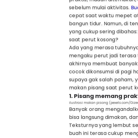
sebelum mulai aktivitas.
Bu
cepat saat waktu mepet at
bangun tidur. Namun, di te
yang cukup sering dibahas
saat perut kosong?
Ada yang merasa tubuhnya b
mengaku perut jadi terasa 
akhirnya membuat banyak
cocok dikonsumsi di pagi ha
supaya gak salah paham, y
makan pisang saat perut kos
1. Pisang memang prakt
ilustrasi makan pisang (pexels.com/Giz
Banyak orang mengandalkan
bisa langsung dimakan, dan
Teksturnya yang lembut s
buah ini terasa cukup me