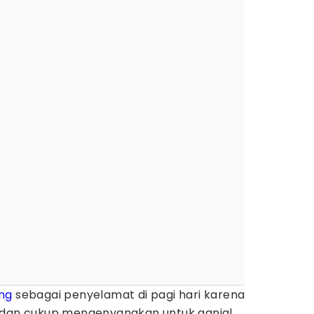
ng
sebagai penyelamat di pagi hari karena
, dan cukup mengenyangkan untuk ganjal