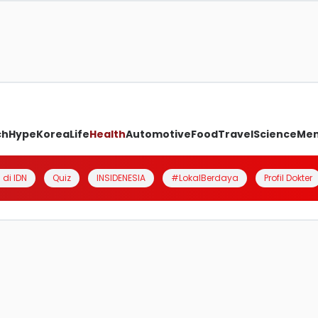
ch
Hype
Korea
Life
Health
Automotive
Food
Travel
Science
Me
 di IDN
Quiz
INSIDENESIA
#LokalBerdaya
Profil Dokter