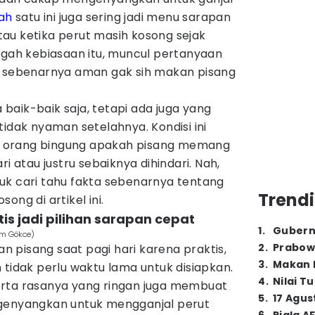
ah
satu ini juga sering jadi menu sarapan
au ketika perut masih kosong sejak
ngah kebiasaan itu, muncul pertanyaan
: sebenarnya aman gak sih makan pisang
aik-baik saja, tetapi ada juga yang
tidak nyaman setelahnya. Kondisi ini
 orang bingung apakah pisang memang
ri atau justru sebaiknya dihindari. Nah,
uk cari tahu fakta sebenarnya tentang
Trendi
ong di artikel ini.
is jadi pilihan sarapan cepat
1
.
Gubern
em Gökce)
2
.
Prabow
 pisang saat pagi hari karena praktis,
3
.
Makan B
 tidak perlu waktu lama untuk disiapkan.
4
.
Nilai T
erta rasanya yang ringan juga membuat
5
.
17 Agus
ngenyangkan untuk mengganjal perut