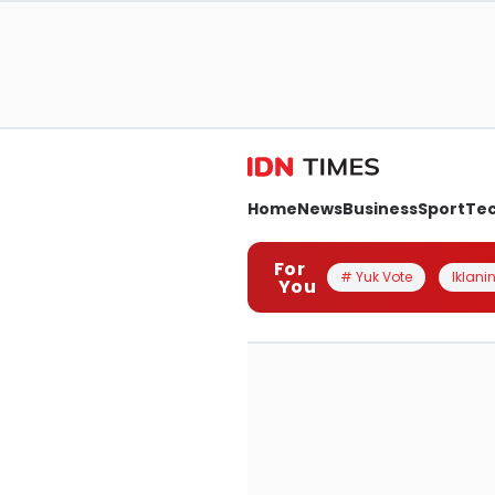
Home
News
Business
Sport
Te
For
# Yuk Vote
Iklanin
You