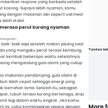
emberikan respons yang berbeda setelah
t kosong. Supaya lebih nyaman, kamu
ang dengan makanan lain seperti oatmeal
 lebih stabil.
a merasa perut kurang nyaman
temangostar)
baik-baik saja setelah makan pisang saat
Tonton leb
. Ada yang mengaku perut terasa kembung,
apar kembali beberapa waktu setelahnya.
a pisang mengandung gula alami yang cukup
pa makanan pendamping, gula alami di
buh lebih cepat sehingga energi yang
k bertahan lama. Setelah itu, sebagian
apar, tubuh terasa kurang bertenaga, atau
mil lagi dalam waktu singkat. Jika kamu
More 
ti ini, coba kombinasikan pisang dengan