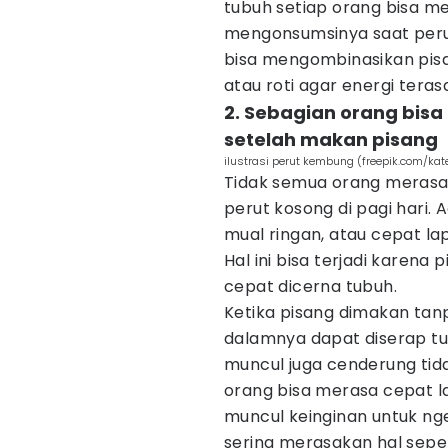
tubuh setiap orang bisa m
mengonsumsinya saat peru
bisa mengombinasikan pis
atau roti agar energi terasa
2. Sebagian orang bis
setelah makan pisang
ilustrasi perut kembung (freepik.com/ka
Tidak semua orang merasa 
perut kosong di pagi hari
mual ringan, atau cepat l
Hal ini bisa terjadi karen
cepat dicerna tubuh.
Ketika pisang dimakan tan
dalamnya dapat diserap tu
muncul juga cenderung tida
orang bisa merasa cepat l
muncul keinginan untuk nge
sering merasakan hal seper