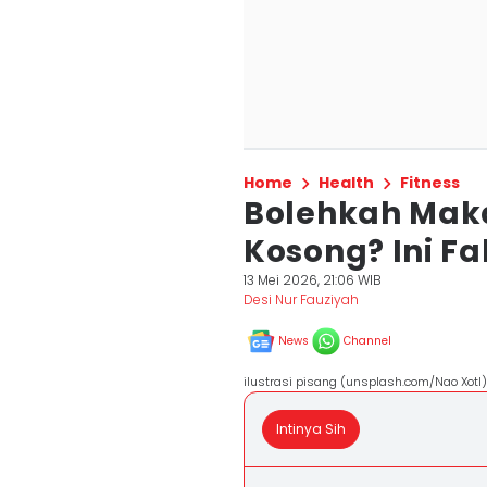
Home
Health
Fitness
Bolehkah Maka
Kosong? Ini F
13 Mei 2026, 21:06 WIB
Desi Nur Fauziyah
News
Channel
ilustrasi pisang (unsplash.com/Nao Xotl)
Intinya Sih