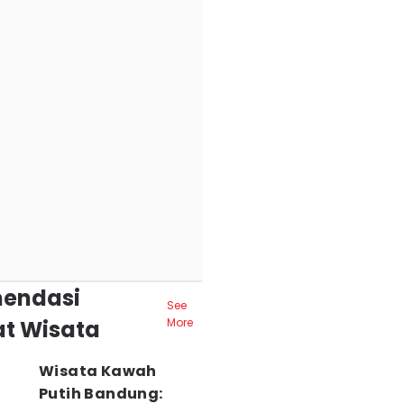
endasi
See
t Wisata
More
Wisata Kawah
Putih Bandung: