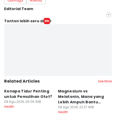
Olahraga
workout
Editorial Team
Editor
Tonton lebih seru di
Nuruliar F
Editor
Fahreza Murnanda
Related Articles
See More
Kenapa Tidur Penting
Magnesium vs
R
untuk Pemulihan Otot?
Melatonin, Mana yang
M
09 Agu 2026, 05:06 WIB
Lebih Ampuh Bantu
D
Health
Tidur?
08 Agu 2026, 22:27 WIB
08
Health
He