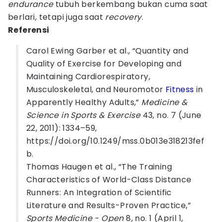
endurance
tubuh berkembang bukan cuma saat
berlari, tetapi juga saat
recovery
.
Referensi
Carol Ewing Garber et al., “Quantity and
Quality of Exercise for Developing and
Maintaining Cardiorespiratory,
Musculoskeletal, and Neuromotor
Fitness
in
Apparently Healthy Adults,”
Medicine &
Science in Sports & Exercise
43, no. 7 (June
22, 2011): 1334–59,
https://doi.org/10.1249/mss.0b013e318213fef
b.
Thomas Haugen et al., “The Training
Characteristics of World-Class Distance
Runners: An Integration of Scientific
Literature and Results-Proven Practice,”
Sports Medicine - Open
8, no. 1 (April 1,