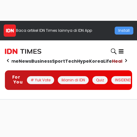
Baca artikel
IDN Times
lainnya di IDN App
Install
Home
News
Business
Sport
Tech
Hype
Korea
Life
Health
Aut
For
# Yuk Vote
Iklanin di IDN
Quiz
INSIDENESIA
You