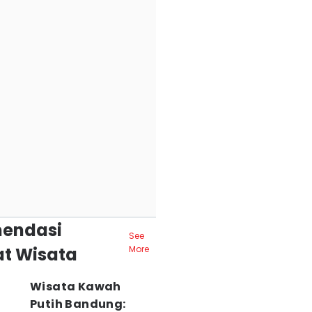
endasi
See
t Wisata
More
Wisata Kawah
Putih Bandung: