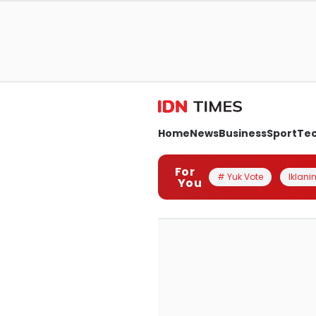
Home
News
Business
Sport
Te
For
# Yuk Vote
Iklanin
You