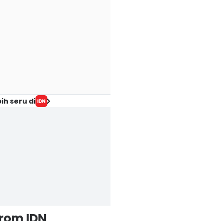
ih seru di
from IDN