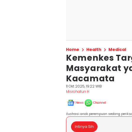
Home
Health
Medical
Kemenkes Tar
Masyarakat y
Kacamata
11 Okt 2025, 19:22 WIB
Misrohatun H
News
Channel
ilustrasi anak perempuan sedang periksa
Intinya Sih