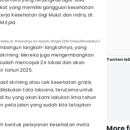
at yang memiliki gangguan kesehatan
erja Kesehatan Gigi Mulut dan Indra, dr.
 M.Epid.
ndra, dr. Prihandriyo Sri Hijranti, M.Epid (IDN Times/Misrohatun)
mbangun langkah-langkahnya, yang
 skrining. Mereka juga mengembangkan
Tonton leb
i sudah mencapai 24 lokasi dan akan
ir tahun 2025.
sil skrining atau cek kesehatan gratis
 dilakukan tata laksana, terutama untuk
i itu yang akan kami lakukan lima tahun
n peta jalan yang sudah kita tetapkan
uah bentuk pelayanan kesehatan mata
More 