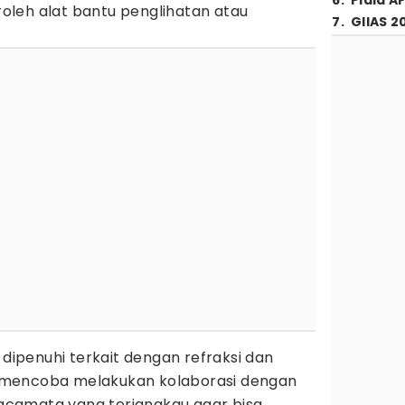
6
.
Piala A
leh alat bantu penglihatan atau
7
.
GIIAS 2
 dipenuhi terkait dengan refraksi dan
mencoba melakukan kolaborasi dengan
 kacamata yang terjangkau agar bisa