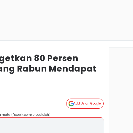
getkan 80 Persen
ang Rabun Mendapat
Add Us on Google
 mata (freepik.com/proostoleh)