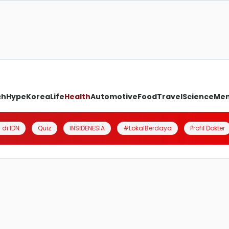
ch
Hype
Korea
Life
Health
Automotive
Food
Travel
Science
Me
 di IDN
Quiz
INSIDENESIA
#LokalBerdaya
Profil Dokter