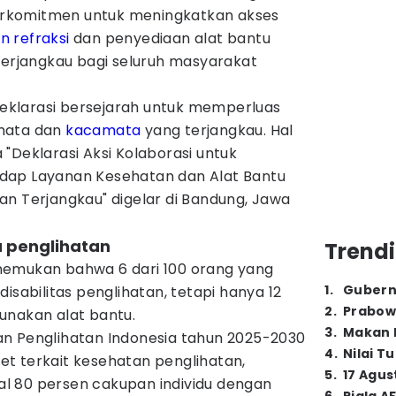
rkomitmen untuk meningkatkan akses
n refraksi
dan penyediaan alat bantu
terjangkau bagi seluruh masyarakat
klarasi bersejarah untuk memperluas
mata dan
kacamata
yang terjangkau. Hal
"Deklarasi Aksi Kolaborasi untuk
dap Layanan Kesehatan dan Alat Bantu
an Terjangkau" digelar di Bandung, Jawa
 penglihatan
Trendi
nemukan bahwa 6 dari 100 orang yang
1
.
Gubern
isabilitas penglihatan, tetapi hanya 12
2
.
Prabow
unakan alat bantu.
3
.
Makan B
n Penglihatan Indonesia tahun 2025-2030
4
.
Nilai T
t terkait kesehatan penglihatan,
5
.
17 Agus
l 80 persen cakupan individu dengan