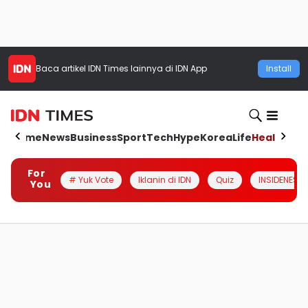
Baca artikel
IDN Times
lainnya di IDN App
Install
Home
News
Business
Sport
Tech
Hype
Korea
Life
Health
Aut
For
# Yuk Vote
Iklanin di IDN
Quiz
INSIDENESIA
You