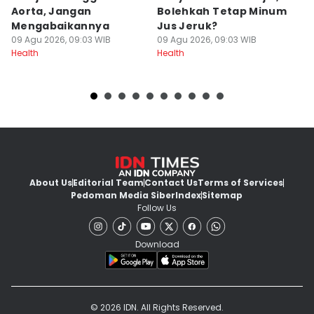
Aorta, Jangan
Bolehkah Tetap Minum
D
Mengabaikannya
Jus Jeruk?
09
He
09 Agu 2026, 09:03 WIB
09 Agu 2026, 09:03 WIB
Health
Health
About Us
Editorial Team
Contact Us
Terms of Services
Pedoman Media Siber
Index
Sitemap
Follow Us
Download
© 2026 IDN. All Rights Reserved.