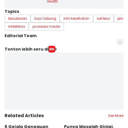
Health
Topics
kesuburan
bayi tabung
info kesehatan
sel telur
progr
infertilitas
prosedur medis
Editorial Team
Editor
Tonton lebih seru di
Nuruliar F
Editor
Misrohatun H
Related Articles
See More
6 Gejala Gangguan
Punya Masalah Ginjal,
Tu