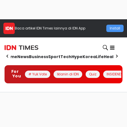
Baca artikel
IDN Times
lainnya di IDN App
Install
Home
News
Business
Sport
Tech
Hype
Korea
Life
Health
Aut
For
# Yuk Vote
Iklanin di IDN
Quiz
INSIDENESIA
You