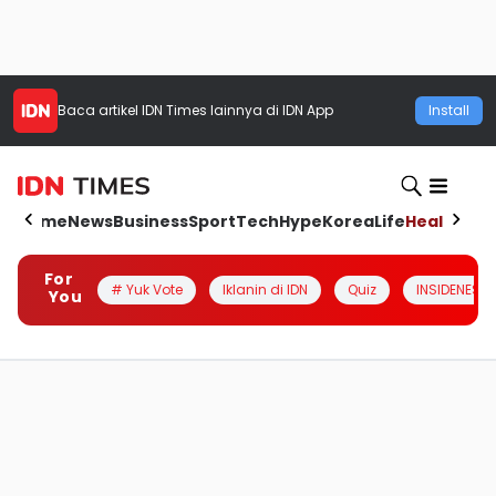
Baca artikel
IDN Times
lainnya di IDN App
Install
Home
News
Business
Sport
Tech
Hype
Korea
Life
Health
Aut
For
# Yuk Vote
Iklanin di IDN
Quiz
INSIDENESIA
You