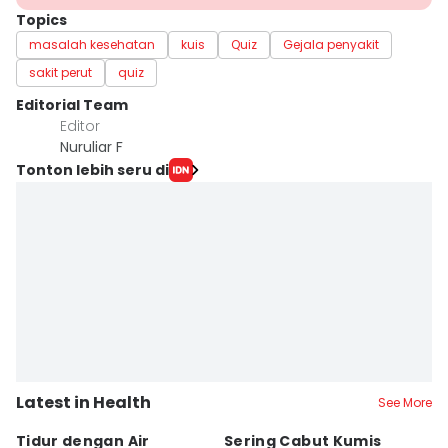
Topics
masalah kesehatan
kuis
Quiz
Gejala penyakit
sakit perut
quiz
Editorial Team
Editor
Nuruliar F
Tonton lebih seru di
Latest in Health
See More
Tidur dengan Air
Sering Cabut Kumis
S