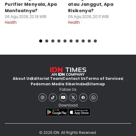
Purifier Menyala, Apa
atau Janggut, Apa
B
Manfaatnya?
Risikonya?
A
06 Agu 2026, 22:19 WIB
06 Agu 2026, 20:11 WIB
06
Health
Health
He
About Us
Editorial Team
Contact Us
Terms of Services
Pedoman Media Siber
Index
Sitemap
Follow Us
Download
© 2026 IDN. All Rights Reserved.