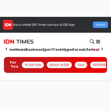
Baca artikel
IDN Times
lainnya di IDN App
Install
Home
News
Business
Sport
Tech
Hype
Korea
Life
Health
Aut
For
# Yuk Vote
Iklanin di IDN
Quiz
INSIDENESIA
You