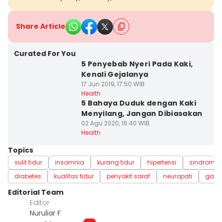
Share Article
Curated For You
5 Penyebab Nyeri Pada Kaki,
Kenali Gejalanya
17 Jun 2019, 17:50 WIB
Health
5 Bahaya Duduk dengan Kaki
Menyilang, Jangan Dibiasakan
02 Agu 2020, 16:40 WIB
Health
Topics
sulit tidur
insomnia
kurang tidur
hipertensi
sindrom
diabetes
kualitas tidur
penyakit saraf
neuropati
gang
Editorial Team
Editor
Nuruliar F