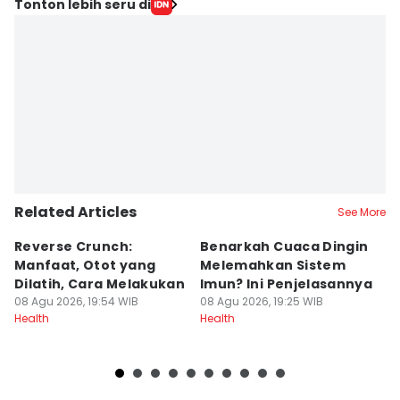
Tonton lebih seru di
Related Articles
See More
Reverse Crunch:
Benarkah Cuaca Dingin
M
Manfaat, Otot yang
Melemahkan Sistem
B
Dilatih, Cara Melakukan
Imun? Ini Penjelasannya
S
08 Agu 2026, 19:54 WIB
08 Agu 2026, 19:25 WIB
08
Health
Health
He