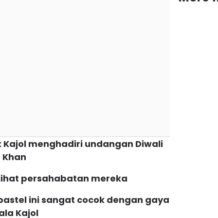
at Kajol menghadiri undangan Diwali
h Khan
lihat persahabatan mereka
 pastel ini sangat cocok dengan gaya
la Kajol