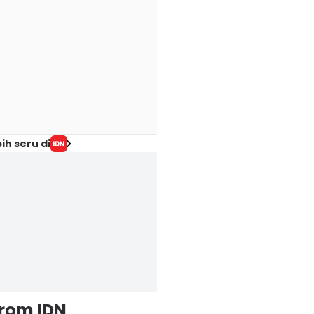
ih seru di
from IDN