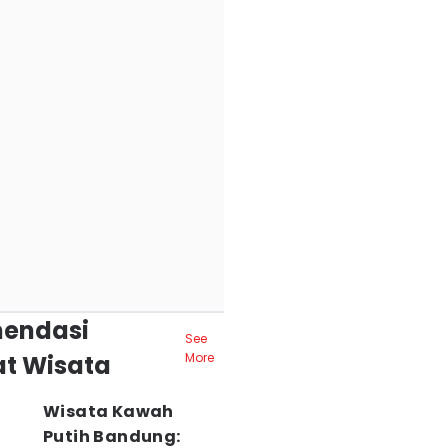
endasi
See
t Wisata
More
Wisata Kawah
Putih Bandung: