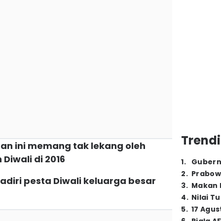
Trendi
an ini memang tak lekang oleh
Diwali di 2016
1
.
Gubern
2
.
Prabow
diri pesta Diwali keluarga besar
3
.
Makan B
4
.
Nilai T
5
.
17 Agus