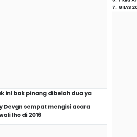
6
.
Piala A
7
.
GIIAS 2
k ini bak pinang dibelah dua ya
ay Devgn sempat mengisi acara
wali lho di 2016