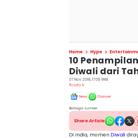
Home
Hype
Entertainm
10 Penampilan
Diwali dari Ta
07 Nov 2018, 17:05 WIB
Rosita A.
News
Channel
Berbagai sumber
Share Article
Di India, momen
Diwali
dira