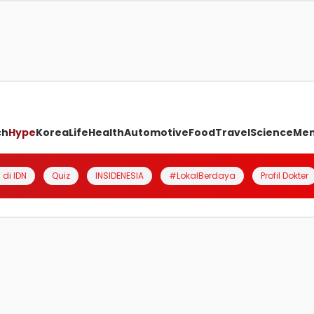
ch
Hype
Korea
Life
Health
Automotive
Food
Travel
Science
Me
 di IDN
Quiz
INSIDENESIA
#LokalBerdaya
Profil Dokter