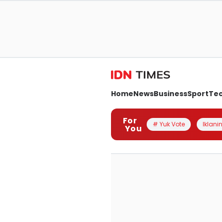
Home
News
Business
Sport
Te
For
# Yuk Vote
Iklanin
You