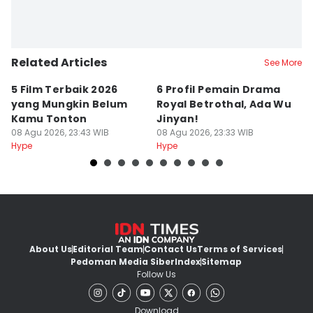
Related Articles
See More
5 Film Terbaik 2026
6 Profil Pemain Drama
5
yang Mungkin Belum
Royal Betrothal, Ada Wu
P
Kamu Tonton
Jinyan!
M
08 Agu 2026, 23:43 WIB
08 Agu 2026, 23:33 WIB
08
Hype
Hype
Hy
About Us
Editorial Team
Contact Us
Terms of Services
Pedoman Media Siber
Index
Sitemap
Follow Us
Download