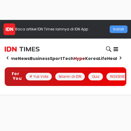
Baca artikel
IDN Times
lainnya di IDN App
Install
Home
News
Business
Sport
Tech
Hype
Korea
Life
Health
Aut
For
# Yuk Vote
Iklanin di IDN
Quiz
INSIDENESIA
You