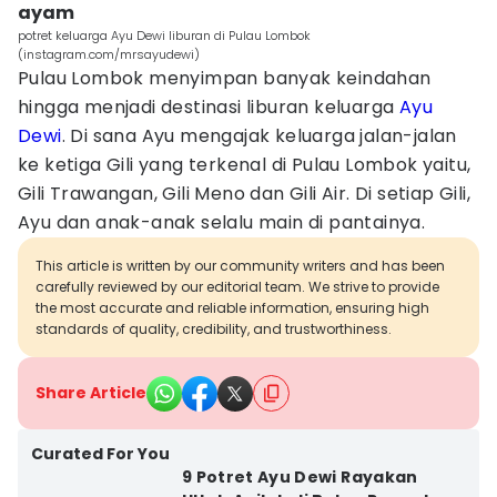
ayam
potret keluarga Ayu Dewi liburan di Pulau Lombok
(instagram.com/mrsayudewi)
Pulau Lombok menyimpan banyak keindahan
hingga menjadi destinasi liburan keluarga
Ayu
Dewi
. Di sana Ayu mengajak keluarga jalan-jalan
ke ketiga Gili yang terkenal di Pulau Lombok yaitu,
Gili Trawangan, Gili Meno dan Gili Air. Di setiap Gili,
Ayu dan anak-anak selalu main di pantainya.
This article is written by our community writers and has been
carefully reviewed by our editorial team. We strive to provide
the most accurate and reliable information, ensuring high
standards of quality, credibility, and trustworthiness.
Share Article
Curated For You
9 Potret Ayu Dewi Rayakan