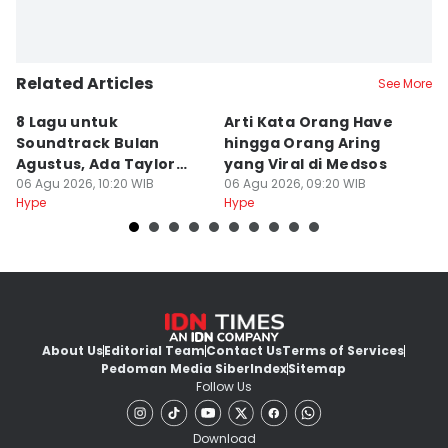
Related Articles
See More
8 Lagu untuk
Arti Kata Orang Have
K
Soundtrack Bulan
hingga Orang Aring
H
Agustus, Ada Taylor
yang Viral di Medsos
P
Swift!
06 Agu 2026, 10:20 WIB
06 Agu 2026, 09:20 WIB
P
06
Hype
Hype
Hy
About Us
Editorial Team
Contact Us
Terms of Services
Pedoman Media Siber
Index
Sitemap
Follow Us
Download