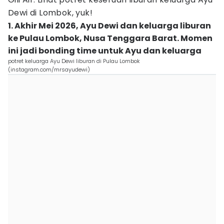
Dewi di Lombok, yuk!
1. Akhir Mei 2026, Ayu Dewi dan keluarga liburan
ke Pulau Lombok, Nusa Tenggara Barat. Momen
ini jadi bonding time untuk Ayu dan keluarga
potret keluarga Ayu Dewi liburan di Pulau Lombok
(instagram.com/mrsayudewi)