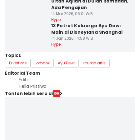
Ultah Aqilah di Bulan Ramadan,
Ada Pengajian
14 Mar 2026, 06:01 WIB
Hype
13 Potret Keluarga Ayu Dewi
Main di Disneyland Shanghai
14 Jan 2026, 14:58 WIB
Hype
Topics
Divert me
Lombok
Ayu Dewi
liburan artis
Editorial Team
Editor
Hella Pristiwa
Tonton lebih seru di