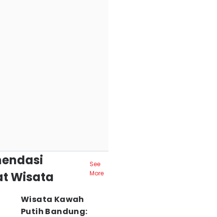
endasi
See
t Wisata
More
Wisata Kawah
Putih Bandung: