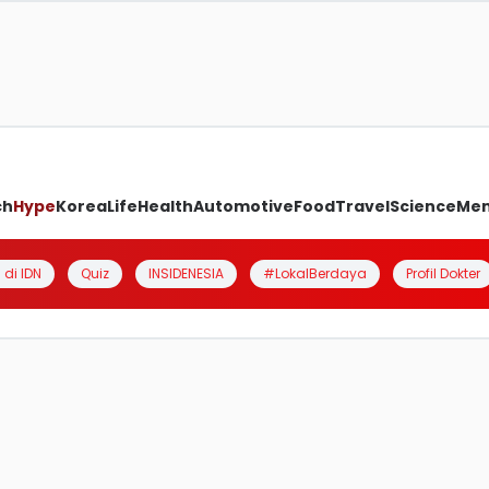
ch
Hype
Korea
Life
Health
Automotive
Food
Travel
Science
Me
 di IDN
Quiz
INSIDENESIA
#LokalBerdaya
Profil Dokter