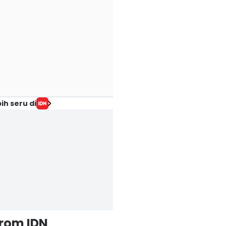
ih seru di
from IDN