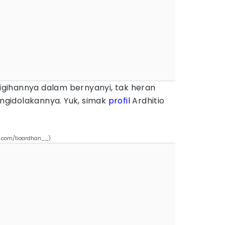
gihannya dalam bernyanyi, tak heran
gidolakannya. Yuk, simak
profil
Ardhitio
am.com/tioardhan__)