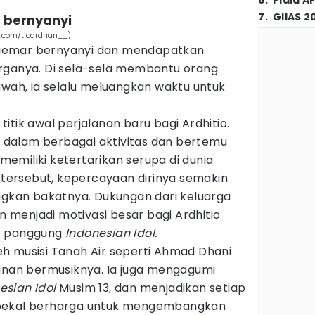
6
.
Piala A
7
.
GIIAS 2
m bernyanyi
am.com/tioardhan__)
ah gemar bernyanyi dan mendapatkan
rganya. Di sela-sela membantu orang
awah, ia selalu meluangkan waktu untuk
itik awal perjalanan baru bagi Ardhitio.
at dalam berbagai aktivitas dan bertemu
emiliki ketertarikan serupa di dunia
l tersebut, kepercayaan dirinya semakin
kan bakatnya. Dukungan dari keluarga
menjadi motivasi besar bagi Ardhitio
e panggung
Indonesian Idol.
oleh musisi Tanah Air seperti Ahmad Dhani
lanan bermusiknya. Ia juga mengagumi
esian Idol
Musim 13, dan menjadikan setiap
 bekal berharga untuk mengembangkan