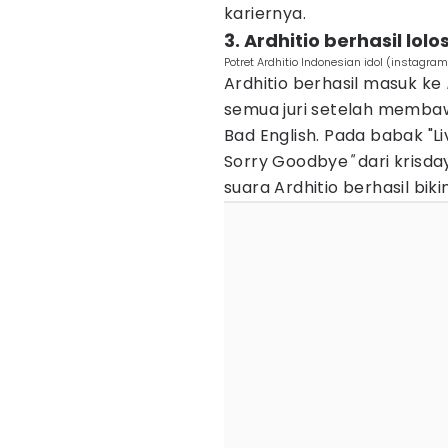
kariernya.
3. Ardhitio berhasil lol
Potret Ardhitio Indonesian idol (instagr
Ardhitio berhasil masuk ke
semua juri setelah memba
Bad English. Pada babak "L
Sorry Goodbye
"
dari krisd
suara Ardhitio berhasil biki