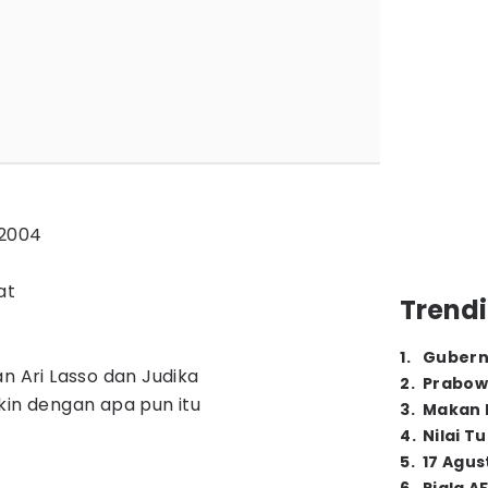
i 2004
at
Trendi
1
.
Gubern
n Ari Lasso dan Judika
2
.
Prabow
kin dengan apa pun itu
3
.
Makan B
4
.
Nilai T
5
.
17 Agus