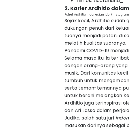
TikTok: tioardhana_
2. Karier Ardhitio dala
Potret Ardhitio Indonesian idol (instagr
Sejak kecil, Ardhitio sud
dukungan penuh dari kelua
tuanya menjadi petani di s
melatih kualitas suaranya.
Pandemi COVID-19 menjadi t
Selama masa itu, ia terlib
dengan orang-orang yang m
musik. Dari komunitas keci
tumbuh untuk mengembang
serta teman-temannya pun 
untuk berani melangkah k
Ardhitio juga terinspirasi 
dan Ari Lasso dalam perja
Judika, salah satu juri
Indon
masukan darinya sebagai