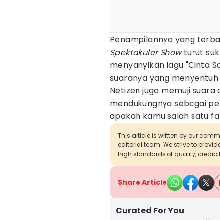
Penampilannya yang terb
Spektakuler Show
turut suk
menyanyikan lagu "Cinta Sa
suaranya yang menyentuh h
Netizen juga memuji suara 
mendukungnya sebagai pemen
apakah kamu salah satu f
This article is written by our com
editorial team. We strive to provi
high standards of quality, credibil
Share Article
Curated For You