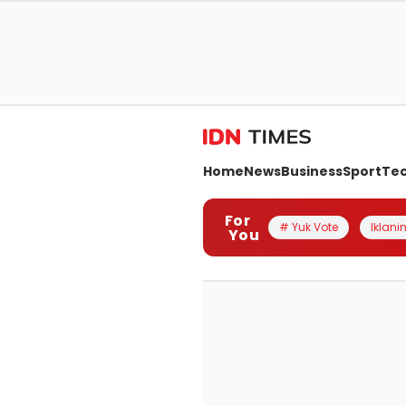
Home
News
Business
Sport
Te
For
# Yuk Vote
Iklanin
You