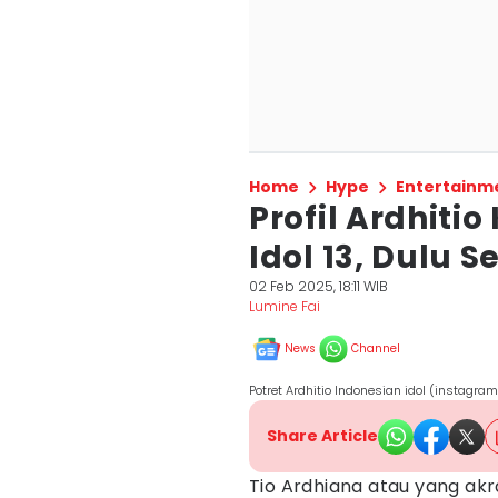
Home
Hype
Entertainm
Profil Ardhiti
Idol 13, Dulu 
02 Feb 2025, 18:11 WIB
Lumine Fai
News
Channel
Potret Ardhitio Indonesian idol (instagr
Share Article
Tio Ardhiana atau yang akr