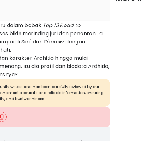
aru dalam babak
Top 13 Road to
ses bikin merinding juri dan penonton. Ia
mpai di Sini" dari D'masiv dengan
ati.
dan karakter Ardhitio hingga mulai
ang. Itu dia profil dan biodata Ardhitio,
ansnya?
munity writers and has been carefully reviewed by our
de the most accurate and reliable information, ensuring
ity, and trustworthiness.