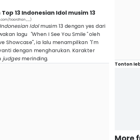
os Top 13 Indonesian Idol musim 13
am.com/tioardhan__)
Indonesian Idol
musim 13 dengan yes dari
wakan lagu
"
When I See You Smile
"
oleh
ive Showcase", ia lalu menampilkan
"
I'm
ayanti dengan mengharukan. Karakter
n
judges
merinding.
Tonton leb
More 