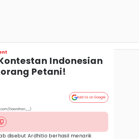
ent
o Kontestan Indonesian
Seorang Petani!
Add Us on Google
am.com/tioardhan__)
ab disebut Ardhitio berhasil menarik