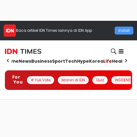
Baca artikel
IDN Times
lainnya di IDN App
Install
Home
News
Business
Sport
Tech
Hype
Korea
Life
Health
Aut
For
# Yuk Vote
Iklanin di IDN
Quiz
INSIDENESIA
You