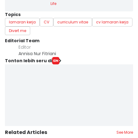
Life
Topics
lamaran kerja
CV
curriculum vitae
cv lamaran kerja
Divert me
Editorial Team
Editor
Annisa Nur Fitriani
Tonton lebih seru di
Related Articles
See More