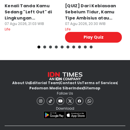
Kenali Tanda Kamu
[QUIZ] Dari Kebiasaan
C
Sedang "Left Out" di
Sebelum Tidur, Kamu
u
Lingkungan
Tipe Ambisius atau
In
Pertemanan
07 Agu 2026, 21:03 WIB
Santai?
07 Agu 2026, 20:30 WIB
M
07
Life
Life
Lif
Play Quiz
About Us
Editorial Team
Contact Us
Terms of Services
Pedoman Media Siber
Index
Sitemap
Follow Us
Download