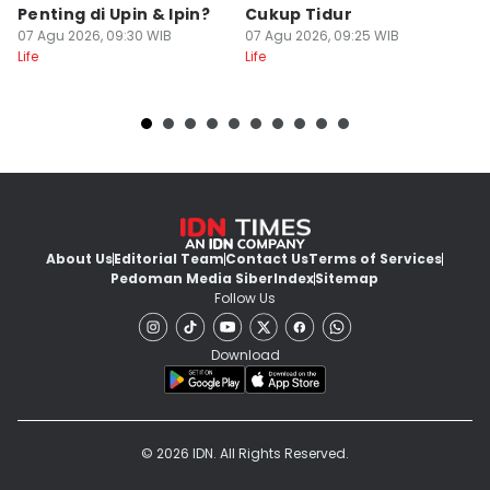
Penting di Upin & Ipin?
Cukup Tidur
P
07 Agu 2026, 09:30 WIB
07 Agu 2026, 09:25 WIB
L
07
Life
Life
Lif
About Us
Editorial Team
Contact Us
Terms of Services
Pedoman Media Siber
Index
Sitemap
Follow Us
Download
© 2026 IDN. All Rights Reserved.