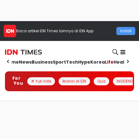
Baca artikel
IDN Times
lainnya di IDN App
Install
Home
News
Business
Sport
Tech
Hype
Korea
Life
Health
Aut
For
# Yuk Vote
Iklanin di IDN
Quiz
INSIDENESIA
You