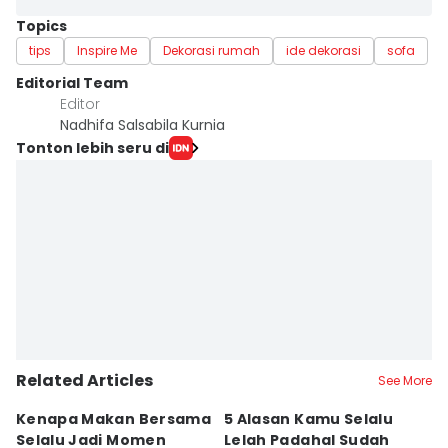
Topics
tips
Inspire Me
Dekorasi rumah
ide dekorasi
sofa
Editorial Team
Editor
Nadhifa Salsabila Kurnia
Tonton lebih seru di
Related Articles
See More
Kenapa Makan Bersama
5 Alasan Kamu Selalu
W
Selalu Jadi Momen
Lelah Padahal Sudah
I