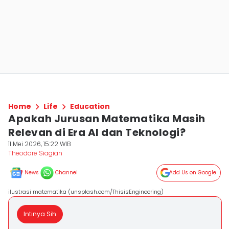
Home
Life
Education
Apakah Jurusan Matematika Masih
Relevan di Era AI dan Teknologi?
11 Mei 2026, 15:22 WIB
Theodore Siagian
News
Channel
Add Us on Google
ilustrasi matematika (unsplash.com/ThisisEngineering)
Intinya Sih