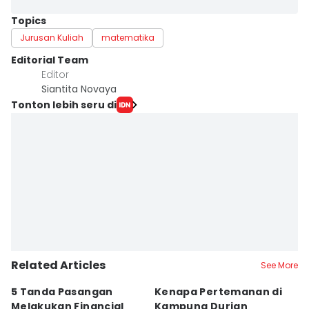
Topics
Jurusan Kuliah
matematika
Editorial Team
Editor
Siantita Novaya
Tonton lebih seru di
Related Articles
See More
5 Tanda Pasangan
Kenapa Pertemanan di
Ga
Melakukan Financial
Kampung Durian
P