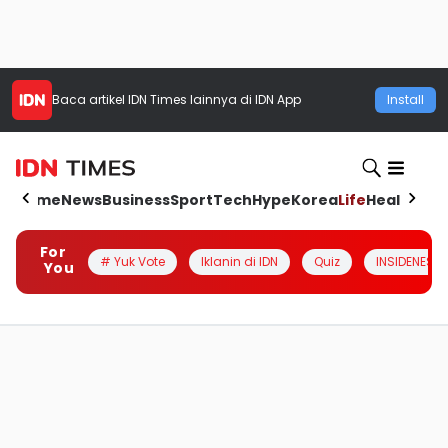
Baca artikel
IDN Times
lainnya di IDN App
Install
Home
News
Business
Sport
Tech
Hype
Korea
Life
Health
Aut
For
# Yuk Vote
Iklanin di IDN
Quiz
INSIDENESIA
You