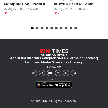
Manipulation, Sadari!
Runtuh Terasa Lebih
M
07 Agu 2026, 09:46 WIB
Tulus?
07 Agu 2026, 09:45 WIB
07
Life
Life
Lif
About Us
Editorial Team
Contact Us
Terms of Services
Pedoman Media Siber
Index
Sitemap
Follow Us
Download
© 2026 IDN. All Rights Reserved.